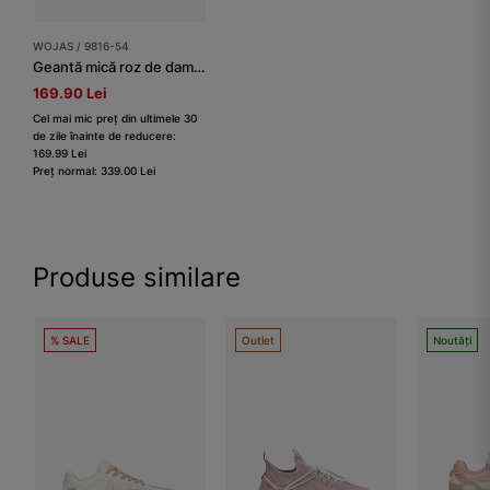
WOJAS / 9816-54
Geantă mică roz de damă din piele granulată
169.90 Lei
Cel mai mic preț din ultimele 30
de zile înainte de reducere:
169.99 Lei
Preț normal: 339.00 Lei
Produse similare
% SALE
Outlet
Noutăți