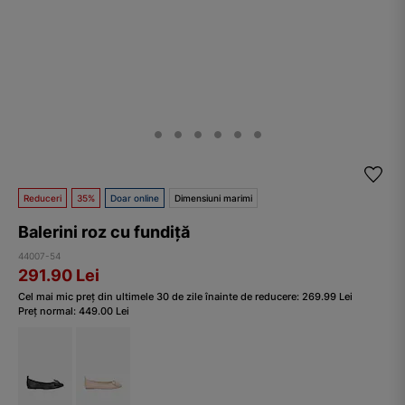
Reduceri
35%
Doar online
Dimensiuni marimi
Balerini roz cu fundiță
44007-54
291.90
Lei
Cel mai mic preț din ultimele 30 de zile înainte de reducere:
269.99
Lei
Preț normal:
449.00
Lei