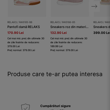
RELAKS / R46185-88
RELAKS / R46166-85
RELAKS / R46
Pantofi damă RELAKS
Sneakers roz din material RELAKS pe talpă ușoară albă
170.90 Lei
132.90 Lei
399.00 Le
Cel mai mic preț din ultimele 30
Cel mai mic preț din ultimele 30
de zile înainte de reducere:
de zile înainte de reducere:
379.00 Lei
189.99 Lei
Preț normal: 379.00 Lei
Preț normal: 379.00 Lei
Produse care te-ar putea interesa
Cumpărături sigure