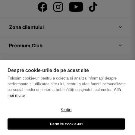
Zona clientului
Premium Club
Recomandări
Despre cookie-urile de pe acest site
Folosim cookie-uri pentru a colecta si analiza informații despre
Despre firmă
performanța și utilizarea site-ului, pentru a oferi funcții personalizate
pe social media și pentru a îmbunătăți conținutul reclamelor.
Află
mai multe
Setări
Politica de confidențialitate
Regulament magazin
Permite cookie-uri
© Wojas 2026