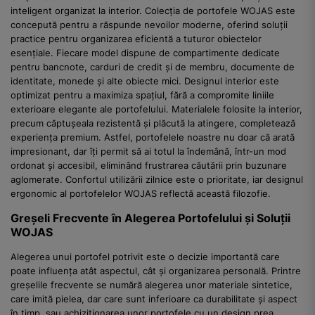
inteligent organizat la interior. Colecția de portofele WOJAS este
concepută pentru a răspunde nevoilor moderne, oferind soluții
practice pentru organizarea eficientă a tuturor obiectelor
esențiale. Fiecare model dispune de compartimente dedicate
pentru bancnote, carduri de credit și de membru, documente de
identitate, monede și alte obiecte mici. Designul interior este
optimizat pentru a maximiza spațiul, fără a compromite liniile
exterioare elegante ale portofelului. Materialele folosite la interior,
precum căptușeala rezistentă și plăcută la atingere, completează
experiența premium. Astfel, portofelele noastre nu doar că arată
impresionant, dar îți permit să ai totul la îndemână, într-un mod
ordonat și accesibil, eliminând frustrarea căutării prin buzunare
aglomerate. Confortul utilizării zilnice este o prioritate, iar designul
ergonomic al portofelelor WOJAS reflectă această filozofie.
Greșeli Frecvente în Alegerea Portofelului și Soluții
WOJAS
Alegerea unui portofel potrivit este o decizie importantă care
poate influența atât aspectul, cât și organizarea personală. Printre
greșelile frecvente se numără alegerea unor materiale sintetice,
care imită pielea, dar care sunt inferioare ca durabilitate și aspect
în timp, sau achiziționarea unor portofele cu un design prea