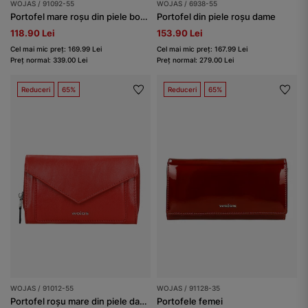
WOJAS / 91092-55
WOJAS / 6938-55
Portofel mare roșu din piele box cu protecție RFID
Portofel din piele roșu dame
118.90 Lei
153.90 Lei
Cel mai mic preț: 169.99 Lei
Cel mai mic preț: 167.99 Lei
Preț normal: 339.00 Lei
Preț normal: 279.00 Lei
Reduceri
65%
Reduceri
65%
WOJAS / 91012-55
WOJAS / 91128-35
Portofel roșu mare din piele damă
Portofele femei