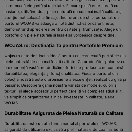
care emană eleganță și unicitate. Fiecare piesă este creată cu
pasiune, utilizând doar piele naturală de cea mai înaltă calitate și
atenție meticuloasă la finisaje. Indiferent de stilul personal, un
portofel WOJAS va adăuga o notă distinctivă oricărei ținute,
demonstrând aprecierea pentru calitate și frumusețe. Alege un
portofel din piele naturală și lasă-l să vorbească despre tine.
WOJAS.ro: Destinația Ta pentru Portofele Premium
wojas.ro este destinația ideală pentru cei care caută portofele din
piele naturală de cea mai înaltă calitate. Ca producător polonez cu
o experiență vastă, ne dedicăm oferirii de produse care combină
durabilitatea, eleganța și funcționalitatea. Fiecare portofel din
colecția noastră este o promisiune a excelenței, realizat cu grijă și
pasiune. Descoperă gama noastră variată de modele, culori și
texturi, și alege accesoriul perfect care îți va completa stilul și îți
va simplifica organizarea zilnică. Investește în calitate, alege
WOJAS.
Durabilitate Asigurată de Pielea Naturală de Calitate
Durabilitatea este un atu fundamental al portofelelor WOJAS,
asigurată de utilizarea exclusivă a pielii naturale de cea mai bună