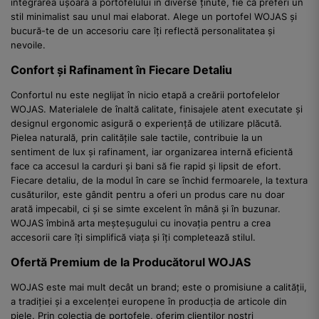
integrarea ușoară a portofelului în diverse ținute, fie că preferi un
stil minimalist sau unul mai elaborat. Alege un portofel WOJAS și
bucură-te de un accesoriu care îți reflectă personalitatea și
nevoile.
Confort și Rafinament în Fiecare Detaliu
Confortul nu este neglijat în nicio etapă a creării portofelelor
WOJAS. Materialele de înaltă calitate, finisajele atent executate și
designul ergonomic asigură o experiență de utilizare plăcută.
Pielea naturală, prin calitățile sale tactile, contribuie la un
sentiment de lux și rafinament, iar organizarea internă eficientă
face ca accesul la carduri și bani să fie rapid și lipsit de efort.
Fiecare detaliu, de la modul în care se închid fermoarele, la textura
cusăturilor, este gândit pentru a oferi un produs care nu doar
arată impecabil, ci și se simte excelent în mână și în buzunar.
WOJAS îmbină arta meșteșugului cu inovația pentru a crea
accesorii care îți simplifică viața și îți completează stilul.
Ofertă Premium de la Producătorul WOJAS
WOJAS este mai mult decât un brand; este o promisiune a calității,
a tradiției și a excelenței europene în producția de articole din
piele. Prin colecția de portofele, oferim clienților noștri