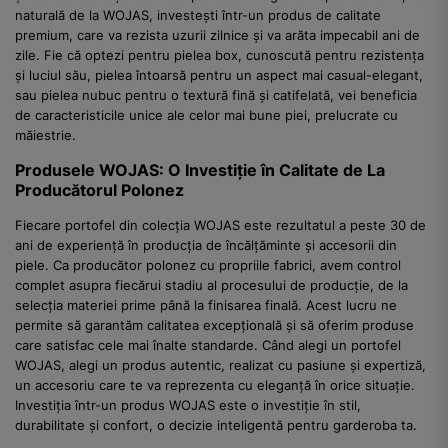
naturală de la WOJAS, investești într-un produs de calitate
premium, care va rezista uzurii zilnice și va arăta impecabil ani de
zile. Fie că optezi pentru pielea box, cunoscută pentru rezistența
și luciul său, pielea întoarsă pentru un aspect mai casual-elegant,
sau pielea nubuc pentru o textură fină și catifelată, vei beneficia
de caracteristicile unice ale celor mai bune piei, prelucrate cu
măiestrie.
Produsele WOJAS: O Investiție în Calitate de La
Producătorul Polonez
Fiecare portofel din colecția WOJAS este rezultatul a peste 30 de
ani de experiență în producția de încălțăminte și accesorii din
piele. Ca producător polonez cu propriile fabrici, avem control
complet asupra fiecărui stadiu al procesului de producție, de la
selecția materiei prime până la finisarea finală. Acest lucru ne
permite să garantăm calitatea excepțională și să oferim produse
care satisfac cele mai înalte standarde. Când alegi un portofel
WOJAS, alegi un produs autentic, realizat cu pasiune și expertiză,
un accesoriu care te va reprezenta cu eleganță în orice situație.
Investiția într-un produs WOJAS este o investiție în stil,
durabilitate și confort, o decizie inteligentă pentru garderoba ta.