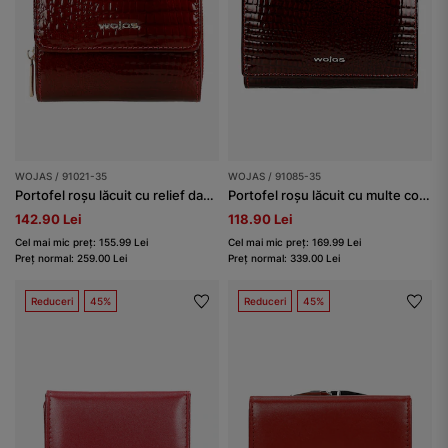
WOJAS / 91021-35
WOJAS / 91085-35
Portofel roșu lăcuit cu relief damă
Portofel roșu lăcuit cu multe compartimente
142.90 Lei
118.90 Lei
Cel mai mic preț: 155.99 Lei
Cel mai mic preț: 169.99 Lei
Preț normal: 259.00 Lei
Preț normal: 339.00 Lei
Reduceri
45%
Reduceri
45%