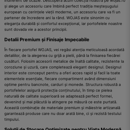
indiferent de ocazie. Descoperă acum colecția noastră pe wojas.ro
și alege un accesoriu care îmbină perfect tradiția meșteșugului
european cu cerințele vieții moderne, un accesoriu care va fi un
partener de încredere ani la rând. WOJAS este sinonim cu
eleganța durabilă și confortul excepțional, iar portofelele noastre
sunt dovada vie a acestor principii.
Detalii Premium și Finisaje Impecabile
În fiecare portofel WOJAS, vei regăsi atenția meticuloasă acordată
detaliilor, de la alegerea cu grijă a pielii, până la finisarea fiecărei
cusături. Folosim accesorii metalice de înaltă calitate, rezistente la
coroziune și uzură, care completează elegant designul. Designul
interior este conceput pentru a oferi acces rapid și facil la toate
elementele esențiale, fiecare compartiment având dimensiuni
optime pentru bancnote, carduri și monede. Structura robustă a
portofelelor asigură protecția conținutului, în timp ce pielea
naturală de calitate superioară se adaptează perfect formei,
devenind și mai plăcută la atingere pe măsură ce este purtată.
Această combinație de materiale premium și măiestrie artizanală
garantează produse care nu doar arată bine, ci și rezistă testului
timpului.
Soluții de Stocare Optimizate pentru Viața Modernă