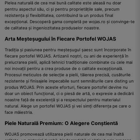
Pielea naturală de cea mai bună calitate este aleasă nu doar
pentru aspectul său, ci și pentru proprietățile sale, precum
rezistența și flexibilitatea, contribuind la un produs final
excepțional. Descoperă gama completă pe wojas.ro și convinge-te
de calitatea și ingeniozitatea produselor noastre.
Arta Meșteșugului în Fiecare Portofel WOJAS
Tradiția și pasiunea pentru meșteșugul șaesc sunt încorporate în
fiecare portofel WOJAS. Artizanii noștri, cu ani de experiență în
prelucrarea pielii, aplică tehnici tradiționale combinate cu cele mai
noi inovații pentru a crea produse de o calitate excepțională.
Procesul meticulos de selecție a pielii, tăierea precisă, cusăturile
rezistente și finisajele impecabile sunt semnăturile care disting un
produs WOJAS. Prin aceste eforturi, fiecare portofel devine nu
doar un obiect funcțional, ci o piesă de artă, o expresie a dedicării
noastre față de excelență și a respectului pentru materialul
natural. Alege un portofel WOJAS și vei simți diferența pe care o
face măiestria.
Piele Naturală Premium: O Alegere Conștientă
WOJAS promovează utilizarea pielii naturale de cea mai înaltă