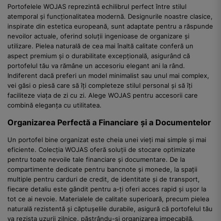
Portofelele WOJAS reprezintă echilibrul perfect între stilul
atemporal și funcționalitatea modernă. Designurile noastre clasice,
inspirate din estetica europeană, sunt adaptate pentru a răspunde
nevoilor actuale, oferind soluții ingenioase de organizare și
utilizare. Pielea naturală de cea mai înaltă calitate conferă un
aspect premium și o durabilitate excepțională, asigurând că
portofelul tău va rămâne un accesoriu elegant ani la rând.
Indiferent dacă preferi un model minimalist sau unul mai complex,
vei găsi o piesă care să îți completeze stilul personal și să îți
faciliteze viața de zi cu zi. Alege WOJAS pentru accesorii care
combină eleganța cu utilitatea.
Organizarea Perfectă a Financiare și a Documentelor
Un portofel bine organizat este cheia unei vieți mai simple și mai
eficiente. Colecția WOJAS oferă soluții de stocare optimizate
pentru toate nevoile tale financiare și documentare. De la
compartimente dedicate pentru bancnote și monede, la spații
multiple pentru carduri de credit, de identitate și de transport,
fiecare detaliu este gândit pentru a-ți oferi acces rapid și ușor la
tot ce ai nevoie. Materialele de calitate superioară, precum pielea
naturală rezistentă și căptușelile durabile, asigură că portofelul tău
va rezista uzurii zilnice, păstrându-și organizarea impecabilă.