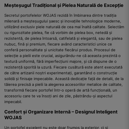
Meșteșugul Tradițional și Pielea Naturală de Excepție
Secretul portofelelor WOJAS rezidă în îmbinarea dintre tradiția
milenară a meșteșugului șaesc și inovațiile tehnologice moderne,
utilizând exclusiv piele naturală de cea mai înaltă calitate. Selectăm
cu rigurozitate pielea, fie că vorbim de pielea box, netedă și
rezistentă, de pielea întoarsă, catifelată și elegantă, sau de pielea
nubuc, fină și premium, fiecare având caracteristici unice ce
conferă personalitate și unicitate fiecărui produs. Procesul de
selecție a pielii este crucial, asigurându-ne că aceasta prezintă o
textură uniformă, fără imperfecțiuni majore, și că dispune de o
rezistență sporită la uzură. Fiecare cusătură este atent executată
de către artizanii noștri experimentați, garantând o construcție
solidă și finisaje impecabile. Această dedicație față de detalii, de la
tăierea precisă a pielii la alegerea accesoriilor metalice de calitate,
transformă fiecare portofel într-o operă de artă funcțională, un
accesoriu care te va însoți ani de zile, păstrându-și aspectul
impecabil.
Confort și Organizare Internă – Designul Inteligent
WOJAS
Un portofel excelent nu este doar frumos la exterior, ci și