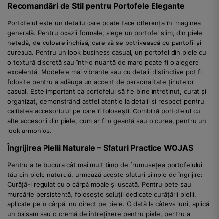
Recomandări de Stil pentru Portofele Elegante
Portofelul este un detaliu care poate face diferența în imaginea
generală. Pentru ocazii formale, alege un portofel slim, din piele
netedă, de culoare închisă, care să se potrivească cu pantofii și
cureaua. Pentru un look business casual, un portofel din piele cu
o textură discretă sau într-o nuanță de maro poate fi o alegere
excelentă. Modelele mai vibrante sau cu detalii distinctive pot fi
folosite pentru a adăuga un accent de personalitate ținutelor
casual. Este important ca portofelul să fie bine întreținut, curat și
organizat, demonstrând astfel atenție la detalii și respect pentru
calitatea accesoriului pe care îl folosești. Combină portofelul cu
alte accesorii din piele, cum ar fi o geantă sau o curea, pentru un
look armonios.
Îngrijirea Pielii Naturale – Sfaturi Practice WOJAS
Pentru a te bucura cât mai mult timp de frumusețea portofelului
tău din piele naturală, urmează aceste sfaturi simple de îngrijire:
Curăță-l regulat cu o cârpă moale și uscată. Pentru pete sau
murdărie persistentă, folosește soluții dedicate curățării pielii,
aplicate pe o cârpă, nu direct pe piele. O dată la câteva luni, aplică
un balsam sau o cremă de întreținere pentru piele, pentru a