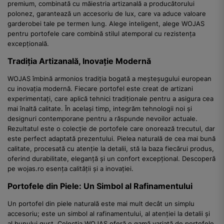
premium, combinată cu măiestria artizanală a producătorului
polonez, garantează un accesoriu de lux, care va aduce valoare
garderobei tale pe termen lung. Alege inteligent, alege WOJAS
pentru portofele care combină stilul atemporal cu rezistența
excepțională.
Tradiția Artizanală, Inovație Modernă
WOJAS îmbină armonios tradiția bogată a meșteșugului european
cu inovația modernă. Fiecare portofel este creat de artizani
experimentați, care aplică tehnici tradiționale pentru a asigura cea
mai înaltă calitate. În același timp, integrăm tehnologii noi și
designuri contemporane pentru a răspunde nevoilor actuale.
Rezultatul este o colecție de portofele care onorează trecutul, dar
este perfect adaptată prezentului. Pielea naturală de cea mai bună
calitate, procesată cu atenție la detalii, stă la baza fiecărui produs,
oferind durabilitate, eleganță și un confort excepțional. Descoperă
pe wojas.ro esența calității și a inovației.
Portofele din Piele: Un Simbol al Rafinamentului
Un portofel din piele naturală este mai mult decât un simplu
accesoriu; este un simbol al rafinamentului, al atenției la detalii și
al bunului gust. Colecția WOJAS oferă o gamă variată de portofele