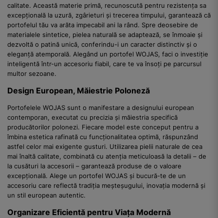
calitate. Această materie primă, recunoscută pentru rezistența sa
excepțională la uzură, zgârieturi și trecerea timpului, garantează că
portofelul tău va arăta impecabil ani la rând. Spre deosebire de
materialele sintetice, pielea naturală se adaptează, se înmoaie și
dezvoltă o patină unică, conferindu-i un caracter distinctiv și o
eleganță atemporală. Alegând un portofel WOJAS, faci o investiție
inteligentă într-un accesoriu fiabil, care te va însoți pe parcursul
multor sezoane.
Design European, Măiestrie Poloneză
Portofelele WOJAS sunt o manifestare a designului european
contemporan, executat cu precizia și măiestria specifică
producătorilor polonezi. Fiecare model este conceput pentru a
îmbina estetica rafinată cu funcționalitatea optimă, răspunzând
astfel celor mai exigente gusturi. Utilizarea pielii naturale de cea
mai înaltă calitate, combinată cu atenția meticuloasă la detalii – de
la cusături la accesorii – garantează produse de o valoare
excepțională. Alege un portofel WOJAS și bucură-te de un
accesoriu care reflectă tradiția meșteșugului, inovația modernă și
un stil european autentic.
Organizare Eficientă pentru Viața Modernă