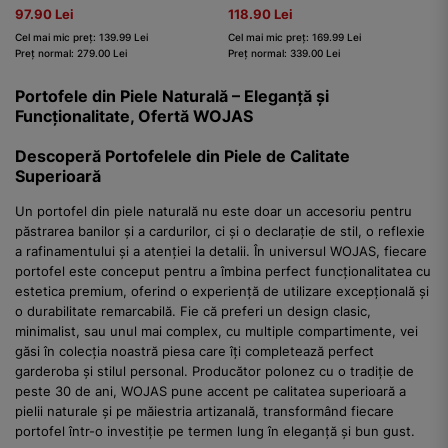
97.90 Lei
118.90 Lei
Cel mai mic preț: 139.99 Lei
Cel mai mic preț: 169.99 Lei
Preț normal: 279.00 Lei
Preț normal: 339.00 Lei
Portofele din Piele Naturală – Eleganță și
Funcționalitate, Ofertă WOJAS
Descoperă Portofelele din Piele de Calitate
Superioară
Un portofel din piele naturală nu este doar un accesoriu pentru
păstrarea banilor și a cardurilor, ci și o declarație de stil, o reflexie
a rafinamentului și a atenției la detalii. În universul WOJAS, fiecare
portofel este conceput pentru a îmbina perfect funcționalitatea cu
estetica premium, oferind o experiență de utilizare excepțională și
o durabilitate remarcabilă. Fie că preferi un design clasic,
minimalist, sau unul mai complex, cu multiple compartimente, vei
găsi în colecția noastră piesa care îți completează perfect
garderoba și stilul personal. Producător polonez cu o tradiție de
peste 30 de ani, WOJAS pune accent pe calitatea superioară a
pielii naturale și pe măiestria artizanală, transformând fiecare
portofel într-o investiție pe termen lung în eleganță și bun gust.