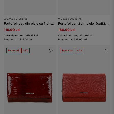
WOJAS / 91085-55
WOJAS / 91058-75
Portofel roșu din piele cu închidere la capse damă
Portofel damă din piele lăcuită, roșu
118.90 Lei
186.90 Lei
Cel mai mic preț: 169.99 Lei
Cel mai mic preț: 271.99 Lei
Preț normal: 339.00 Lei
Preț normal: 339.00 Lei
Reduceri
55%
Reduceri
45%