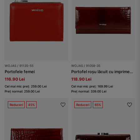
WOJAS / 91135-55
WOJAS / 91058-35
Portofele femei
Portofel roșu lăcuit cu imprimeu interesant damă
116.90 Lei
118.90 Lei
Cel mai mic preț: 259.00 Lei
Cel mai mic preț: 169.99 Lei
Preț normal: 259.00 Lei
Preț normal: 339.00 Lei
Reduceri
45%
Reduceri
65%