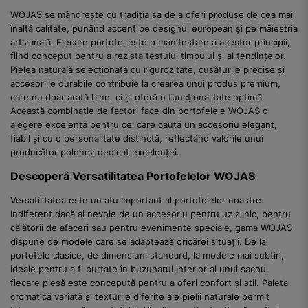
WOJAS se mândrește cu tradiția sa de a oferi produse de cea mai
înaltă calitate, punând accent pe designul european și pe măiestria
artizanală. Fiecare portofel este o manifestare a acestor principii,
fiind conceput pentru a rezista testului timpului și al tendințelor.
Pielea naturală selecționată cu rigurozitate, cusăturile precise și
accesoriile durabile contribuie la crearea unui produs premium,
care nu doar arată bine, ci și oferă o funcționalitate optimă.
Această combinație de factori face din portofelele WOJAS o
alegere excelentă pentru cei care caută un accesoriu elegant,
fiabil și cu o personalitate distinctă, reflectând valorile unui
producător polonez dedicat excelenței.
Descoperă Versatilitatea Portofelelor WOJAS
Versatilitatea este un atu important al portofelelor noastre.
Indiferent dacă ai nevoie de un accesoriu pentru uz zilnic, pentru
călătorii de afaceri sau pentru evenimente speciale, gama WOJAS
dispune de modele care se adaptează oricărei situații. De la
portofele clasice, de dimensiuni standard, la modele mai subțiri,
ideale pentru a fi purtate în buzunarul interior al unui sacou,
fiecare piesă este concepută pentru a oferi confort și stil. Paleta
cromatică variată și texturile diferite ale pielii naturale permit