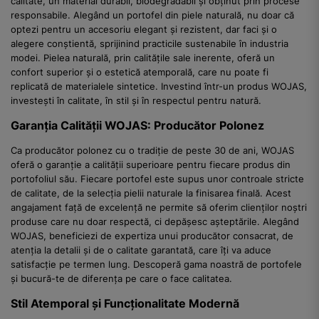
calitate, un material durabil, biodegradabil și obținut prin procese
responsabile. Alegând un portofel din piele naturală, nu doar că
optezi pentru un accesoriu elegant și rezistent, dar faci și o
alegere conștientă, sprijinind practicile sustenabile în industria
modei. Pielea naturală, prin calitățile sale inerente, oferă un
confort superior și o estetică atemporală, care nu poate fi
replicată de materialele sintetice. Investind într-un produs WOJAS,
investești în calitate, în stil și în respectul pentru natură.
Garanția Calității WOJAS: Producător Polonez
Ca producător polonez cu o tradiție de peste 30 de ani, WOJAS
oferă o garanție a calității superioare pentru fiecare produs din
portofoliul său. Fiecare portofel este supus unor controale stricte
de calitate, de la selecția pielii naturale la finisarea finală. Acest
angajament față de excelență ne permite să oferim clienților noștri
produse care nu doar respectă, ci depășesc așteptările. Alegând
WOJAS, beneficiezi de expertiza unui producător consacrat, de
atenția la detalii și de o calitate garantată, care îți va aduce
satisfacție pe termen lung. Descoperă gama noastră de portofele
și bucură-te de diferența pe care o face calitatea.
Stil Atemporal și Funcționalitate Modernă