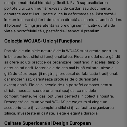
menține materialul hidratat și flexibil. Evită suprasolicitarea
portofelului cu un număr excesiv de carduri sau documente,
deoarece acest lucru poate duce la deformarea sa. Păstrează-l
într-un loc uscat și ferit de lumina directă a soarelui atunci când nu
îl folosești. O îngrijire atentă va prelungi semnificativ durata de
viață a portofelului tău, păstrându-i aspectul premium.
Colecția WOJAS: Unic și Funcțional
Portofelele din piele naturală de la WOJAS sunt create pentru a
îmbina perfect stilul și funcționalitatea. Fiecare model este gândit
să ofere soluții practice de organizare, păstrând în același timp o
estetică rafinată. Materialele de cea mai bună calitate, alese cu
grijă de către experții noștri, și procesul de fabricație tradițional,
dar modernizat, garantează produse de o durabilitate
excepțională. Fie că ai nevoie de un portofel compact pentru
strictul necesar sau de unul mai spațios, cu multiple
compartimente, vei găsi opțiunea perfectă în colecția noastră.
Descoperă acum universul WOJAS pe wojas.ro și alege un
accesoriu care îți va completa stilul și îți va facilita organizarea
zilnică. Investește în calitate, alege eleganța durabilă!
Calitate Superioară și Design European