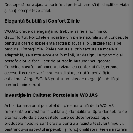
Descoperă pe wojas.ro portofelul perfect care să îți simplifice viața
și să îți completeze stilul.
Eleganță Subtilă și Confort Zilnic
WOJAS crede că eleganța nu trebuie să fie sinonimă cu
disconfortul. Portofelele noastre din piele naturală sunt concepute
pentru a oferi o experiență tactilă plăcută și o utilizare facilă pe
parcursul întregii zile. Pielea naturală, prin textura sa moale și
adaptabilă, se simte excelent în mână, iar designul ergonomic al
portofelelor le face ușor de purtat în buzunar sau geantă.
Combinăm astfel rafinamentul vizual cu confortul fizic, creând
accesorii care te vor însoți cu stil și ușurință în activitățile
cotidiene. Alege WOJAS pentru un plus de eleganță subtilă și
confort neîntrerupt.
Investiție în Calitate: Portofelele WOJAS
Achiziționarea unui portofel din piele naturală de la WOJAS
reprezintă o investiție în calitate și durabilitate. Spre deosebire de
alternativele de slabă calitate, care se deteriorează rapid,
produsele noastre sunt create pentru a rezista testului timpului,
păstrându-și aspectul impecabil și funcționalitatea. Pielea naturală