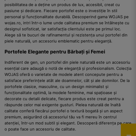
posibilitatea de a deține un produs de lux, accesibil, creat cu
pasiune și dedicare. Fiecare portofel este o investiție în stil
personal și funcționalitate durabilă. Descoperind gama WOJAS pe
wojas.ro, intri într-o lume unde calitatea premium se întâlnește cu
designul sofisticat, iar satisfacția clientului este pe primul loc.
Alege să te bucuri de rafinamentul și rezistența unui portofel din
piele naturală, un accesoriu emblematic pentru eleganță.
Portofele Elegante pentru Bărbați și Femei
Indiferent de gen, un portofel din piele naturală este un accesoriu
esențial care adaugă o notă de eleganță și profesionalism. Colecția
WOJAS oferă o varietate de modele atent concepute pentru a
satisface preferințele atât ale doamnelor, cât și ale domnilor. De la
portofele clasice, masculine, cu un design minimalist și
funcționalitate optimă, la modele feminine, mai spațioase și
decorate cu detalii delicate, fiecare produs este creat pentru a
răspunde celor mai exigente gusturi. Pielea naturală de înaltă
calitate conferă fiecărui portofel o textură bogată și un aspect
premium, asigurând că accesoriul tău va fi mereu în centrul
atenției, într-un mod subtil și elegant. Descoperă diferența pe care
o poate face un accesoriu de calitate.