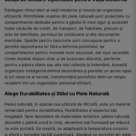
Înțelegem ritmul alert al vieții moderne și nevoia de organizare
eficientă. Portofelele noastre din piele naturală sunt proiectate cu
compartimente dedicate pentru a găzdui în mod sigur și accesibil
toate cardurile de credit, de transport, de fidelitate, precum și
acte de identitate, permisul de conducere și alte documente
esențiale. Spațiile pentru bancnote sunt concepute pentru a
permite depozitarea lor fără a deforma portofelul, iar
compartimentul pentru monede este securizat, dar ușor accesibil.
Unele modele dispun chiar și de buzunare discrete, perfecte
pentru a păstra bilete sau alte mici obiecte la îndemână. Această
organizare inteligentă elimină dezordinea și permite un acces rapid
la tot ceea ce ai nevoie, transformând portofelul dintr-un simplu
recipient într-un organizator personal eficient.
Alege Durabilitatea și Stilul cu Piele Naturală
Pielea naturală, în special cea utilizată de WOJAS, este un material
remarcabil pentru durabilitatea, flexibilitatea și aspectul său
inegalabil. Spre deosebire de materialele sintetice, pielea naturală
dezvoltă o patină unică în timp, devenind mai frumoasă pe măsură
ce este purtată. Ea respiră, se adaptează la temperatura corpului
și oferă o senzație tactilă superioară. Alegând un portofel din piele