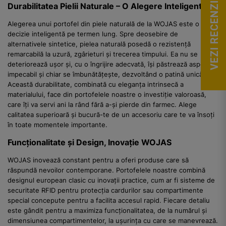
VEZI RECENZII
Durabilitatea Pielii Naturale – O Alegere Inteligentă
Alegerea unui portofel din piele naturală de la WOJAS este o
decizie inteligentă pe termen lung. Spre deosebire de
alternativele sintetice, pielea naturală posedă o rezistență
remarcabilă la uzură, zgârieturi și trecerea timpului. Ea nu se
deteriorează ușor și, cu o îngrijire adecvată, își păstrează aspectul
impecabil și chiar se îmbunătățește, dezvoltând o patină unică.
Această durabilitate, combinată cu eleganța intrinsecă a
materialului, face din portofelele noastre o investiție valoroasă,
care îți va servi ani la rând fără a-și pierde din farmec. Alege
calitatea superioară și bucură-te de un accesoriu care te va însoți
în toate momentele importante.
Funcționalitate și Design, Inovație WOJAS
WOJAS inovează constant pentru a oferi produse care să
răspundă nevoilor contemporane. Portofelele noastre combină
designul european clasic cu inovații practice, cum ar fi sisteme de
securitate RFID pentru protecția cardurilor sau compartimente
special concepute pentru a facilita accesul rapid. Fiecare detaliu
este gândit pentru a maximiza funcționalitatea, de la numărul și
dimensiunea compartimentelor, la ușurința cu care se manevrează.