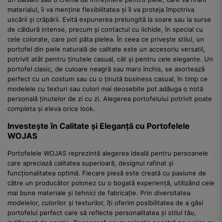
materialul, îi va menține flexibilitatea și îl va proteja împotriva
uscării și crăpării. Evită expunerea prelungită la soare sau la surse
de căldură intense, precum și contactul cu lichide, în special cu
cele colorate, care pot păta pielea. În ceea ce privește stilul, un
portofel din piele naturală de calitate este un accesoriu versatil,
potrivit atât pentru ținutele casual, cât și pentru cele elegante. Un
portofel clasic, de culoare neagră sau maro închis, se asortează
perfect cu un costum sau cu o ținută business casual, în timp ce
modelele cu texturi sau culori mai deosebite pot adăuga o notă
personală ținutelor de zi cu zi. Alegerea portofelului potrivit poate
completa și eleva orice look.
Investește în Calitate și Eleganță cu Portofelele
WOJAS
Portofelele WOJAS reprezintă alegerea ideală pentru persoanele
care apreciază calitatea superioară, designul rafinat și
funcționalitatea optimă. Fiecare piesă este creată cu pasiune de
către un producător polonez cu o bogată experiență, utilizând cele
mai bune materiale și tehnici de fabricație. Prin diversitatea
modelelor, culorilor și texturilor, îți oferim posibilitatea de a găsi
portofelul perfect care să reflecte personalitatea și stilul tău,