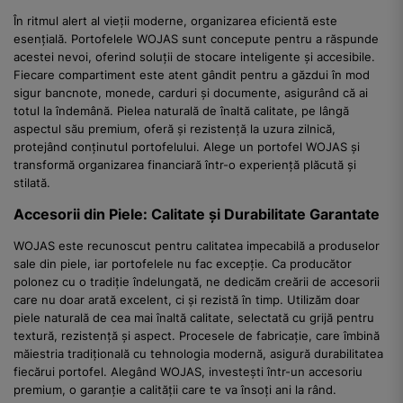
În ritmul alert al vieții moderne, organizarea eficientă este
esențială. Portofelele WOJAS sunt concepute pentru a răspunde
acestei nevoi, oferind soluții de stocare inteligente și accesibile.
Fiecare compartiment este atent gândit pentru a găzdui în mod
sigur bancnote, monede, carduri și documente, asigurând că ai
totul la îndemână. Pielea naturală de înaltă calitate, pe lângă
aspectul său premium, oferă și rezistență la uzura zilnică,
protejând conținutul portofelului. Alege un portofel WOJAS și
transformă organizarea financiară într-o experiență plăcută și
stilată.
Accesorii din Piele: Calitate și Durabilitate Garantate
WOJAS este recunoscut pentru calitatea impecabilă a produselor
sale din piele, iar portofelele nu fac excepție. Ca producător
polonez cu o tradiție îndelungată, ne dedicăm creării de accesorii
care nu doar arată excelent, ci și rezistă în timp. Utilizăm doar
piele naturală de cea mai înaltă calitate, selectată cu grijă pentru
textură, rezistență și aspect. Procesele de fabricație, care îmbină
măiestria tradițională cu tehnologia modernă, asigură durabilitatea
fiecărui portofel. Alegând WOJAS, investești într-un accesoriu
premium, o garanție a calității care te va însoți ani la rând.