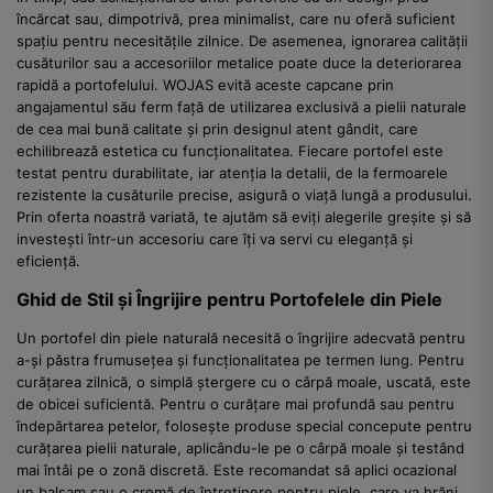
încărcat sau, dimpotrivă, prea minimalist, care nu oferă suficient
spațiu pentru necesitățile zilnice. De asemenea, ignorarea calității
cusăturilor sau a accesoriilor metalice poate duce la deteriorarea
rapidă a portofelului. WOJAS evită aceste capcane prin
angajamentul său ferm față de utilizarea exclusivă a pielii naturale
de cea mai bună calitate și prin designul atent gândit, care
echilibrează estetica cu funcționalitatea. Fiecare portofel este
testat pentru durabilitate, iar atenția la detalii, de la fermoarele
rezistente la cusăturile precise, asigură o viață lungă a produsului.
Prin oferta noastră variată, te ajutăm să eviți alegerile greșite și să
investești într-un accesoriu care îți va servi cu eleganță și
eficiență.
Ghid de Stil și Îngrijire pentru Portofelele din Piele
Un portofel din piele naturală necesită o îngrijire adecvată pentru
a-și păstra frumusețea și funcționalitatea pe termen lung. Pentru
curățarea zilnică, o simplă ștergere cu o cârpă moale, uscată, este
de obicei suficientă. Pentru o curățare mai profundă sau pentru
îndepărtarea petelor, folosește produse special concepute pentru
curățarea pielii naturale, aplicându-le pe o cârpă moale și testând
mai întâi pe o zonă discretă. Este recomandat să aplici ocazional
un balsam sau o cremă de întreținere pentru piele, care va hrăni