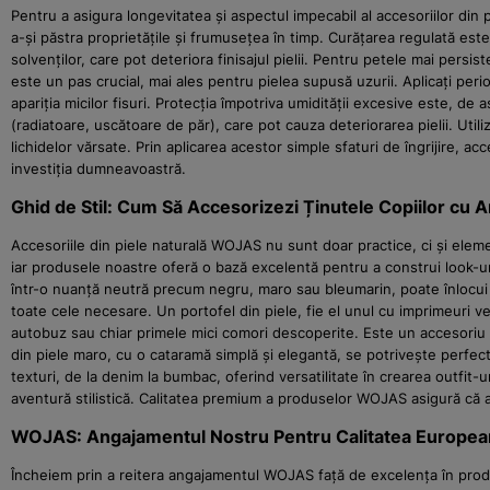
Pentru a asigura longevitatea și aspectul impecabil al accesoriilor din 
a-și păstra proprietățile și frumusețea în timp. Curățarea regulată este
solvenților, care pot deteriora finisajul pielii. Pentru petele mai pers
este un pas crucial, mai ales pentru pielea supusă uzurii. Aplicați per
apariția micilor fisuri. Protecția împotriva umidității excesive este, 
(radiatoare, uscătoare de păr), care pot cauza deteriorarea pielii. Utili
lichidelor vărsate. Prin aplicarea acestor simple sfaturi de îngrijire, 
investiția dumneavoastră.
Ghid de Stil: Cum Să Accesorizezi Ținutele Copiilor cu
Accesoriile din piele naturală WOJAS nu sunt doar practice, ci și eleme
iar produsele noastre oferă o bază excelentă pentru a construi look-uri a
într-o nuanță neutră precum negru, maro sau bleumarin, poate înlocui c
toate cele necesare. Un portofel din piele, fie el unul cu imprimeuri v
autobuz sau chiar primele mici comori descoperite. Este un accesoriu e
din piele maro, cu o cataramă simplă și elegantă, se potrivește perfect
texturi, de la denim la bumbac, oferind versatilitate în crearea outfit-ur
aventură stilistică. Calitatea premium a produselor WOJAS asigură că ac
WOJAS: Angajamentul Nostru Pentru Calitatea Europea
Încheiem prin a reitera angajamentul WOJAS față de excelența în produc