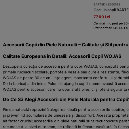
BARTEK / 8560589
Căciula copii BART
77.90 Lei
Cel mai mic preț pe 30 d
Preț normal: 149.00 Lei
Accesorii Copii din Piele Naturală – Calitate și Stil pent
Calitate Europeană în Detalii: Accesorii Copii WOJAS
Descoperă colecția de accesorii pentru copii WOJAS, concepută pentru 
primele rucsacuri școlare, portofele vesele sau curele rezistente, fie
WOJAS de peste 30 de ani. Înțelegem importanța confortului și durabilită
De la fabricația din inima Poloniei, ajung la copiii dumneavoastră acceso
WOJAS pentru accesorii care nu doar arată bine, ci și oferă siguranța un
De Ce Să Alegi Accesorii din Piele Naturală pentru Copii
Pielea naturală reprezintă alegerea ideală pentru accesoriile copiilor, 
și prevenind acumularea de umezeală și disconfort. Această proprietate es
alt factor crucial; accesoriile din piele naturală sunt recunoscute pentr
recunoscut la nivel european, se reflectă în fiecare cusătură, în fiecar