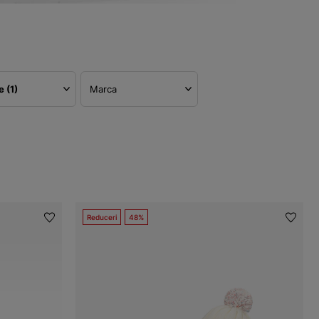
re
(1)
Marca
Reduceri
48%