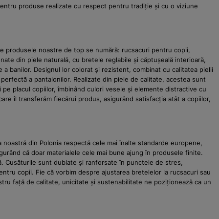
pentru produse realizate cu respect pentru tradiție și cu o viziune
tre produsele noastre de top se numără: rucsacuri pentru copii,
ate din piele naturală, cu bretele reglabile și căptușeală interioară,
 banilor. Designul lor colorat și rezistent, combinat cu calitatea pielii
 perfectă a pantalonilor. Realizate din piele de calitate, acestea sunt
i pe placul copiilor, îmbinând culori vesele și elemente distractive cu
 îl transferăm fiecărui produs, asigurând satisfacția atât a copiilor,
ția noastră din Polonia respectă cele mai înalte standarde europene,
sigurând că doar materialele cele mai bune ajung în produsele finite.
ă. Cusăturile sunt dublate și ranforsate în punctele de stres,
pentru copii. Fie că vorbim despre ajustarea bretelelor la rucsacuri sau
stru față de calitate, unicitate și sustenabilitate ne poziționează ca un