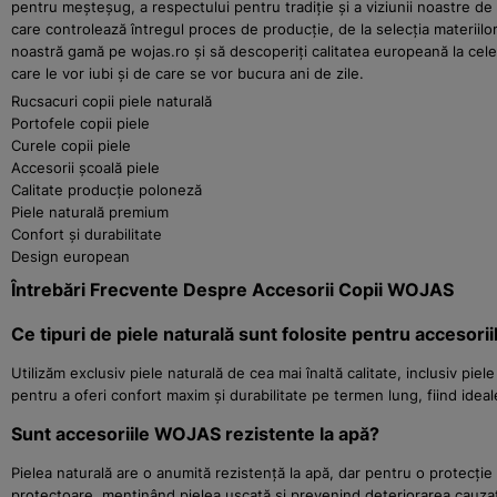
pentru meșteșug, a respectului pentru tradiție și a viziunii noastre d
care controlează întregul proces de producție, de la selecția materiilor 
noastră gamă pe wojas.ro și să descoperiți calitatea europeană la cele 
care le vor iubi și de care se vor bucura ani de zile.
Rucsacuri copii piele naturală
Portofele copii piele
Curele copii piele
Accesorii școală piele
Calitate producție poloneză
Piele naturală premium
Confort și durabilitate
Design european
Întrebări Frecvente Despre Accesorii Copii WOJAS
Ce tipuri de piele naturală sunt folosite pentru accesorii
Utilizăm exclusiv piele naturală de cea mai înaltă calitate, inclusiv pie
pentru a oferi confort maxim și durabilitate pe termen lung, fiind ideale
Sunt accesoriile WOJAS rezistente la apă?
Pielea naturală are o anumită rezistență la apă, dar pentru o protecție
protectoare, menținând pielea uscată și prevenind deteriorarea cauz