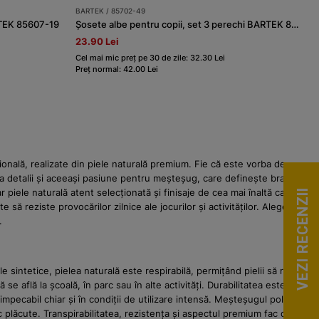
BARTEK / 85702-49
ARTEK 85607-19
Șosete albe pentru copii, set 3 perechi BARTEK 85702-49
23.90 Lei
Cel mai mic preț pe 30 de zile: 32.30 Lei
Preț normal: 42.00 Lei
nală, realizate din piele naturală premium. Fie că este vorba de
la detalii și aceeași pasiune pentru meșteșug, care definește brandul
iele naturală atent selecționată și finisaje de cea mai înaltă calitate.
VEZI RECENZII
ă reziste provocărilor zilnice ale jocurilor și activităților. Alegeți
.
 sintetice, pielea naturală este respirabilă, permițând pielii să respire
e află la școală, în parc sau în alte activități. Durabilitatea este un
 impecabil chiar și în condiții de utilizare intensă. Meșteșugul polonez,
c plăcute. Transpirabilitatea, rezistența și aspectul premium fac din