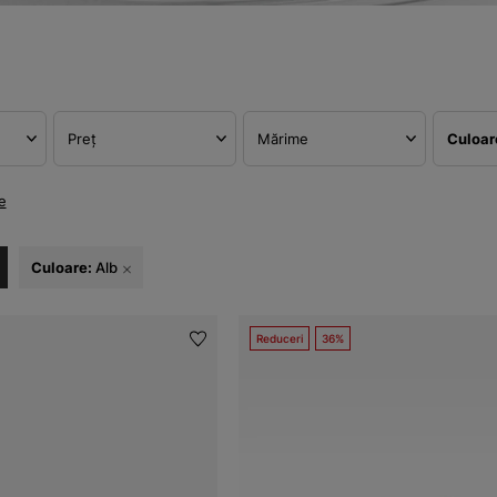
Preț
Mărime
Culoa
e
Culoare:
Alb
Reduceri
36%