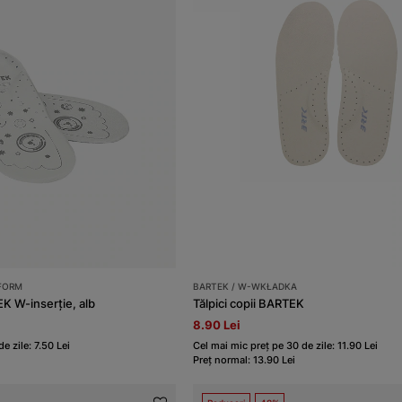
FORM
BARTEK / W-WKŁADKA
EK W-inserție, alb
Tălpici copii BARTEK
8.90 Lei
e zile: 7.50 Lei
Cel mai mic preț pe 30 de zile: 11.90 Lei
Preț normal: 13.90 Lei