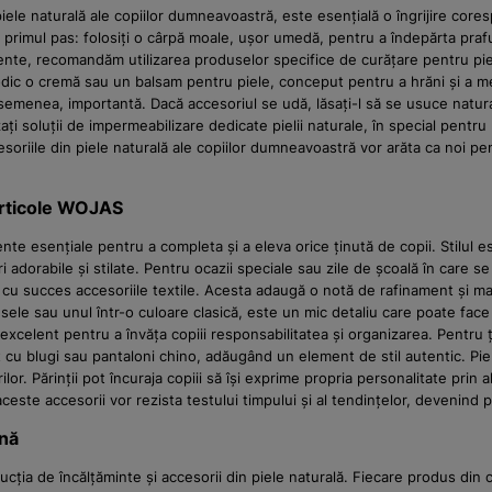
piele naturală ale copiilor dumneavoastră, este esențială o îngrijire core
 primul pas: folosiți o cârpă moale, ușor umedă, pentru a îndepărta praful 
istente, recomandăm utilizarea produselor specifice de curățare pentru pi
iodic o cremă sau un balsam pentru piele, conceput pentru a hrăni și a men
de asemenea, importantă. Dacă accesoriul se udă, lăsați-l să se usuce nat
zați soluții de impermeabilizare dedicate pielii naturale, în special pentru
accesoriile din piele naturală ale copiilor dumneavoastră vor arăta ca noi
 Articole WOJAS
nte esențiale pentru a completa și a eleva orice ținută de copii. Stilul 
dorabile și stilate. Pentru ocazii speciale sau zile de școală în care se 
u succes accesoriile textile. Acesta adaugă o notă de rafinament și matur
esele sau unul într-o culoare clasică, este un mic detaliu care poate fac
xcelent pentru a învăța copiii responsabilitatea și organizarea. Pentru 
 cu blugi sau pantaloni chino, adăugând un element de stil autentic. Piele
ilor. Părinții pot încuraja copiii să își exprime propria personalitate pri
este accesorii vor rezista testului timpului și al tendințelor, devenind p
nă
ția de încălțăminte și accesorii din piele naturală. Fiecare produs din c