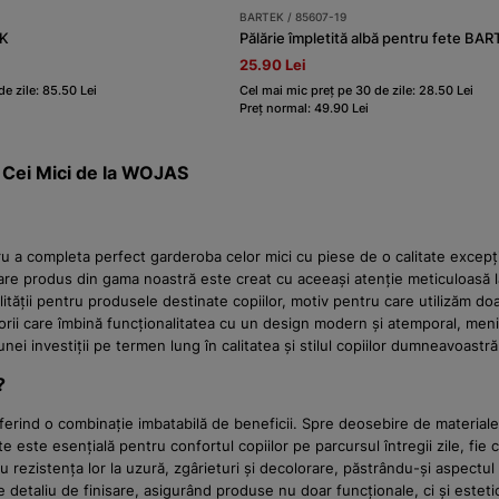
BARTEK / 85607-19
EK
Pălărie împletită albă pentru fete B
25.90 Lei
e zile: 85.50 Lei
Cel mai mic preț pe 30 de zile: 28.50 Lei
Preț normal: 49.90 Lei
ru Cei Mici de la WOJAS
a completa perfect garderoba celor mici cu piese de o calitate excepțio
care produs din gama noastră este creat cu aceeași atenție meticuloasă 
ții pentru produsele destinate copiilor, motiv pentru care utilizăm doar p
rii care îmbină funcționalitatea cu un design modern și atemporal, menite s
ei investiții pe termen lung în calitatea și stilul copiilor dumneavoastră
?
oferind o combinație imbatabilă de beneficii. Spre deosebire de materialele
te esențială pentru confortul copiilor pe parcursul întregii zile, fie că s
u rezistența lor la uzură, zgârieturi și decolorare, păstrându-și aspectul
e detaliu de finisare, asigurând produse nu doar funcționale, ci și esteti