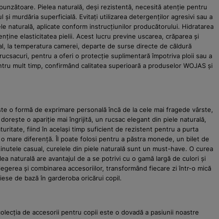
spunzătoare. Pielea naturală, deși rezistentă, necesită atenție pentru
și murdăria superficială. Evitați utilizarea detergenților agresivi sau a
ele naturală, aplicate conform instrucțiunilor producătorului. Hidratarea
ține elasticitatea pielii. Acest lucru previne uscarea, crăparea și
ural, la temperatura camerei, departe de surse directe de căldură
 rucsacuri, pentru a oferi o protecție suplimentară împotriva ploii sau a
 pentru mult timp, confirmând calitatea superioară a produselor WOJAS și
este o formă de exprimare personală încă de la cele mai fragede vârste,
dorește o apariție mai îngrijită, un rucsac elegant din piele naturală,
itate, fiind în același timp suficient de rezistent pentru a purta
e o mare diferență. Îl poate folosi pentru a păstra monede, un bilet de
ținutele casual, curelele din piele naturală sunt un must-have. O curea
a naturală are avantajul de a se potrivi cu o gamă largă de culori și
n alegerea și combinarea accesoriilor, transformând fiecare zi într-o mică
iese de bază în garderoba oricărui copil.
olecția de accesorii pentru copii este o dovadă a pasiunii noastre