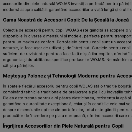
accesoriile din piele naturală WOJAS investiția perfectă pentru părinți
modernă asupra calității, garantând accesoriilor o viață lungă și o utiliz
Gama Noastră de Accesorii Copii: De la Școală la Joacă
Colecția de accesorii pentru copii WOJAS este gândită să acopere o var
disponibile în diverse dimensiuni și modele, perfecte pentru transportul
pentru un maxim de confort. Portofelele pentru copii sunt un accesoriu p
naturale, le face ușor de utilizat și de întreținut. Curelele pentru copi
suficient de rezistente pentru a face față mișcărilor copiilor, oferind î
ergonomia și durabilitatea specifice produselor WOJAS. Ne mândrim cu p
cât și a părinților.
Meșteșug Polonez și Tehnologii Moderne pentru Acceso
În spatele fiecărui accesoriu pentru copii WOJAS stă o tradiție bogată 
combinând tehnicile tradiționale de prelucrare a pielii cu inovațiile te
Pielea este tratată pentru a-și păstra elasticitatea, rezistența la apă
garantând o durabilitate excepțională, chiar și în condițiile cele mai s
despre dimensiunile optime ale portofelelor, totul este gândit pentru a f
producător de încredere pe piața europeană, oferind accesorii care nu 
Îngrijirea Accesoriilor din Piele Naturală pentru Copii