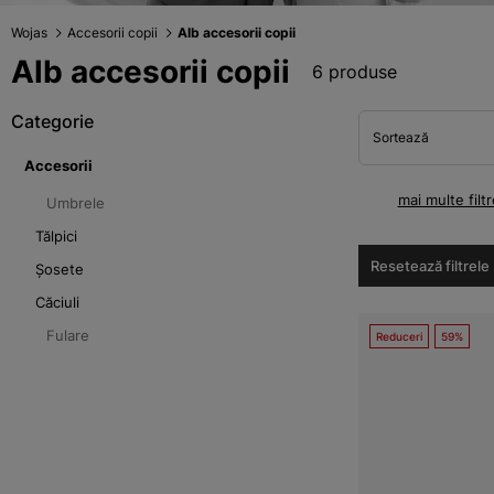
Wojas
Accesorii copii
Alb accesorii copii
Alb accesorii copii
6 produse
Categorie
Sortează
Accesorii
mai multe filtr
Umbrele
Tălpici
Resetează filtrele
Șosete
Căciuli
Fulare
Reduceri
59%