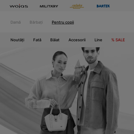
Damă
Bărbați
Pentru copii
Noutăți
Fată
Băiat
Accesorii
Line
% SALE