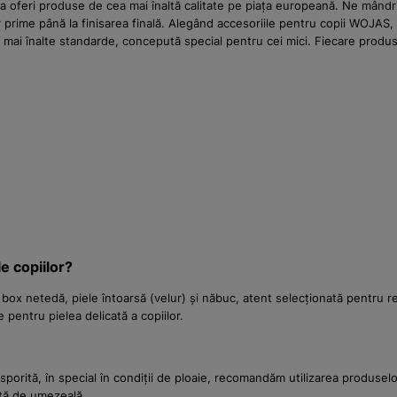
e a oferi produse de cea mai înaltă calitate pe piața europeană. Ne mândr
prime până la finisarea finală. Alegând accesoriile pentru copii WOJAS, inv
mai înalte standarde, concepută special pentru cei mici. Fiecare produs e
le copiilor?
le box netedă, piele întoarsă (velur) și năbuc, atent selecționată pentru r
 pentru pielea delicată a copiilor.
 sporită, în special în condiții de ploaie, recomandăm utilizarea produse
ată de umezeală.