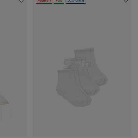
Reduceri
43%
Doar online