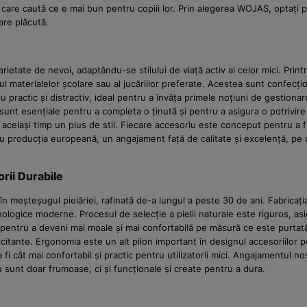
i care caută ce e mai bun pentru copiii lor. Prin alegerea WOJAS, optați 
are plăcută.
ietate de nevoi, adaptându-se stilului de viață activ al celor mici. Prin
 materialelor școlare sau al jucăriilor preferate. Acestea sunt confecțion
ractic și distractiv, ideal pentru a învăța primele noțiuni de gestionare a
i sunt esențiale pentru a completa o ținută și pentru a asigura o potrivire
n același timp un plus de stil. Fiecare accesoriu este conceput pentru a f
roducția europeană, un angajament față de calitate și excelență, pe care
rii Durabile
în meșteșugul pielăriei, rafinată de-a lungul a peste 30 de ani. Fabrica
hnologice moderne. Procesul de selecție a pielii naturale este riguros, a
 și pentru a deveni mai moale și mai confortabilă pe măsură ce este purtat
olicitante. Ergonomia este un alt pilon important în designul accesoriilor 
i cât mai confortabil și practic pentru utilizatorii mici. Angajamentul no
sunt doar frumoase, ci și funcționale și create pentru a dura.