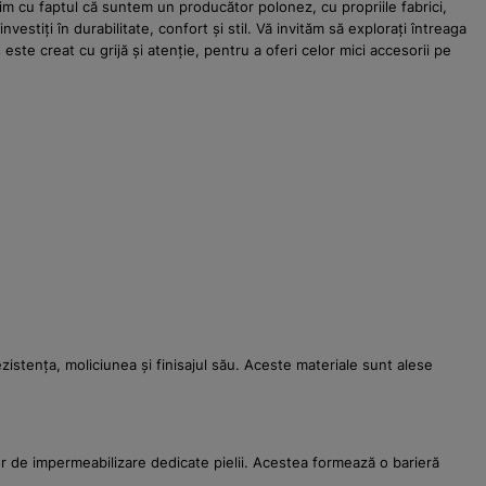
im cu faptul că suntem un producător polonez, cu propriile fabrici,
estiți în durabilitate, confort și stil. Vă invităm să explorați întreaga
ste creat cu grijă și atenție, pentru a oferi celor mici accesorii pe
ezistența, moliciunea și finisajul său. Aceste materiale sunt alese
lor de impermeabilizare dedicate pielii. Acestea formează o barieră