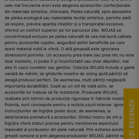
cele mai frecvente erori este alegerea accesoriilor confecționate
din materiale sintetice, inferioare. Pielea naturală, spre deosebire
de pielea ecologică sau materialele textile sintetice, permite pielii
să respire, previne apariția iritațiilor și a transpirației excesive,
oferind un confort superior pe tot parcursul zilei. WOJAS se
concentrează exclusiv pe pielea naturală de cea mai bună calitate
pentru accesoriile copiilor, asigurând astfel beneficiile pe care
acest material nobil le oferă. O altă greșeală este ignorarea
dimensiunii potrivite. Un accesoriu prea mare sau prea mic nu este
doar inestetic, ci poate fi și inconfortabil sau chiar dăunător, mai
ales în cazul curelelor sau genților. Colecția WOJAS include o gamă
variată de mărimi, iar ghidurile noastre de sizing ajută părinții să
aleagă produsul perfect. De asemenea, mulți părinți neglijează
importanța durabilității. Copiii au un stil de viață activ, iar
accesoriile lor trebuie să fie rezistente. Produsele WOJAS,
realizate prin tehnici de producție riguroase în fabricile noastre din
VEZI RECENZII
Polonia, sunt concepute pentru a rezista uzurii intense. Ignorarea
instrucțiunilor de îngrijire poate duce, de asemenea, la
deteriorarea prematură a accesoriilor. Ghidul nostru de stil și
îngrijire oferă sfaturi precise pentru menținerea aspectului
impecabil al produselor din piele naturală. Prin evitarea acestor
greșeli comune și prin alegerea produselor WOJAS, părinții se