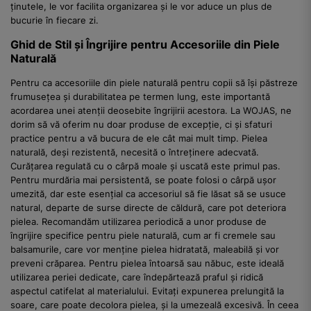
ținutele, le vor facilita organizarea și le vor aduce un plus de
bucurie în fiecare zi.
Ghid de Stil și Îngrijire pentru Accesoriile din Piele
Naturală
Pentru ca accesoriile din piele naturală pentru copii să își păstreze
frumusețea și durabilitatea pe termen lung, este importantă
acordarea unei atenții deosebite îngrijirii acestora. La WOJAS, ne
dorim să vă oferim nu doar produse de excepție, ci și sfaturi
practice pentru a vă bucura de ele cât mai mult timp. Pielea
naturală, deși rezistentă, necesită o întreținere adecvată.
Curățarea regulată cu o cârpă moale și uscată este primul pas.
Pentru murdăria mai persistentă, se poate folosi o cârpă ușor
umezită, dar este esențial ca accesoriul să fie lăsat să se usuce
natural, departe de surse directe de căldură, care pot deteriora
pielea. Recomandăm utilizarea periodică a unor produse de
îngrijire specifice pentru piele naturală, cum ar fi cremele sau
balsamurile, care vor menține pielea hidratată, maleabilă și vor
preveni crăparea. Pentru pielea întoarsă sau năbuc, este ideală
utilizarea periei dedicate, care îndepărtează praful și ridică
aspectul catifelat al materialului. Evitați expunerea prelungită la
soare, care poate decolora pielea, și la umezeală excesivă. În ceea