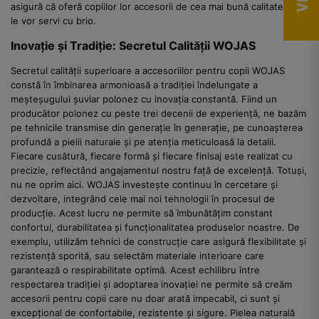
asigură că oferă copiilor lor accesorii de cea mai bună calitate, care
le vor servi cu brio.
Inovație și Tradiție: Secretul Calității WOJAS
Secretul calității superioare a accesoriilor pentru copii WOJAS
constă în îmbinarea armonioasă a tradiției îndelungate a
meșteșugului șuviar polonez cu inovația constantă. Fiind un
producător polonez cu peste trei decenii de experiență, ne bazăm
pe tehnicile transmise din generație în generație, pe cunoașterea
profundă a pielii naturale și pe atenția meticuloasă la detalii.
Fiecare cusătură, fiecare formă și fiecare finisaj este realizat cu
precizie, reflectând angajamentul nostru față de excelență. Totuși,
nu ne oprim aici. WOJAS investește continuu în cercetare și
dezvoltare, integrând cele mai noi tehnologii în procesul de
producție. Acest lucru ne permite să îmbunătățim constant
confortul, durabilitatea și funcționalitatea produselor noastre. De
exemplu, utilizăm tehnici de construcție care asigură flexibilitate și
rezistență sporită, sau selectăm materiale interioare care
garantează o respirabilitate optimă. Acest echilibru între
respectarea tradiției și adoptarea inovației ne permite să creăm
accesorii pentru copii care nu doar arată impecabil, ci sunt și
excepțional de confortabile, rezistente și sigure. Pielea naturală