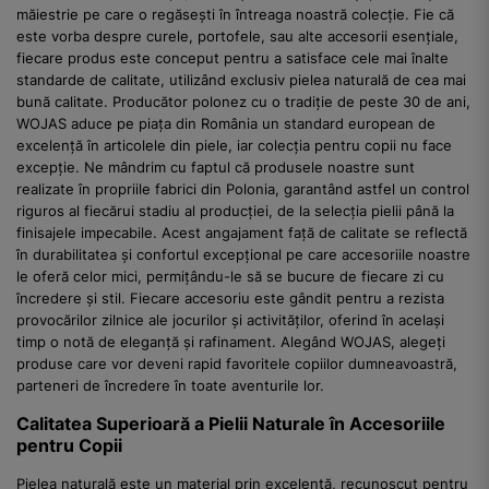
măiestrie pe care o regăsești în întreaga noastră colecție. Fie că
este vorba despre curele, portofele, sau alte accesorii esențiale,
fiecare produs este conceput pentru a satisface cele mai înalte
standarde de calitate, utilizând exclusiv pielea naturală de cea mai
bună calitate. Producător polonez cu o tradiție de peste 30 de ani,
WOJAS aduce pe piața din România un standard european de
excelență în articolele din piele, iar colecția pentru copii nu face
excepție. Ne mândrim cu faptul că produsele noastre sunt
realizate în propriile fabrici din Polonia, garantând astfel un control
riguros al fiecărui stadiu al producției, de la selecția pielii până la
finisajele impecabile. Acest angajament față de calitate se reflectă
în durabilitatea și confortul excepțional pe care accesoriile noastre
le oferă celor mici, permițându-le să se bucure de fiecare zi cu
încredere și stil. Fiecare accesoriu este gândit pentru a rezista
provocărilor zilnice ale jocurilor și activităților, oferind în același
timp o notă de eleganță și rafinament. Alegând WOJAS, alegeți
produse care vor deveni rapid favoritele copiilor dumneavoastră,
parteneri de încredere în toate aventurile lor.
Calitatea Superioară a Pielii Naturale în Accesoriile
pentru Copii
Pielea naturală este un material prin excelență, recunoscut pentru