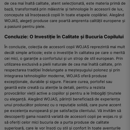
de cea mai înaltă calitate, atent selecționată, este materia primă de
bază, transformată prin măiestrie și tehnologie în accesorii de lux,
concepute să însoțească copiii în toate etapele copilăriei. Alegând
WOJAS, alegeți produse care poartă amprenta calității europene și
a pasiunii pentru piele.
Concluzie: O Investiție în Calitate și Bucuria Copilului
În concluzie, colecția de accesorii copii WOJAS reprezintă mai mult
decât simple articole; este o investiție în calitatea pe care o merită
cei mici, o garanție a confortului și un strop de stil european. Prin
utilizarea exclusivă a pielii naturale de cea mai înaltă calitate, prin
respectarea tradiției îndelungate a meșteșugului polonez și prin
integrarea tehnologiilor moderne, WOJAS oferă produse
excepționale, durabile și sigure. Fiecare curea, portofel sau
geantă este creată cu atenție la detalii, pentru a rezista
provocărilor vieții active a copiilor și pentru a le îmbogăți ținutele
cu eleganță. Alegând WOJAS, părinții beneficiază de experiența
unui producător polonez cu o reputație solidă, care pune accent
pe excelența europeană și pe satisfacția clientului. Vă invităm să
descoperiți gama noastră variată de accesorii copii pe wojas.ro și
să oferiți celor mici bucuria de a purta produse de calitate
superioară, care le vor însoți cu stil și confort în toate aventurile