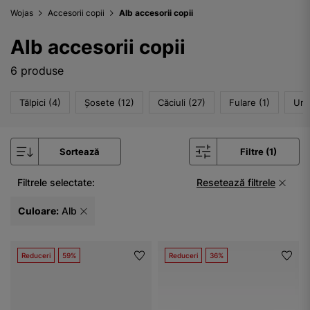
Wojas
Accesorii copii
Alb accesorii copii
Alb accesorii copii
6 produse
Tălpici (4)
Șosete (12)
Căciuli (27)
Fulare (1)
Umb
Sortează
Filtre (1)
Filtrele selectate:
Resetează filtrele
Culoare:
Alb
Reduceri
59%
Reduceri
36%