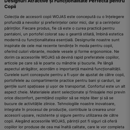
Designuri Atractive și Funcționalitate Perfectă pentru
Copii
Colecția de accesorii copii WOJAS este concepută cu o înțelegere
profundă a nevoilor și preferințelor celor mici, dar și a cerințelor
părinților. Fiecare produs, fie că este o curea practică pentru
pantaloni, un portofel colorat sau o geantă stilată, îmbină estetica
modernă cu funcționalitatea esențială. Designurile noastre sunt
inspirate de cele mai recente tendințe în moda pentru copii,
oferind culori vibrante, modele vesele și forme ergonomice. Ne
dorim ca accesoriile WOJAS să devină rapid preferatele copiilor,
articole pe care să le poarte cu mândrie și bucurie. Pe lângă
aspectul atrăgător, acordăm o importanță maximă funcționalității.
Curelele sunt concepute pentru a fi ușor de ajustat de către copii,
portofelele au compartimente practice pentru bani și carduri, iar
gențile sunt spațioase și ușor de transportat. Confortul este un alt
aspect cheie. Materialele atent selecționate și finisajele moi previn
orice disconfort, permițând copiilor să se miște liber și să se
bucure de activitățile zilnice. Tehnologiile noastre inovatoare,
integrate în procesul de producție, contribuie la crearea unor
accesorii ușoare, rezistente și sigure pentru utilizarea de către
copii. Alegând accesoriile WOJAS, părinții pot fi siguri că oferă
copiilor lor produse de cea mai înaltă calitate, care le vor completa