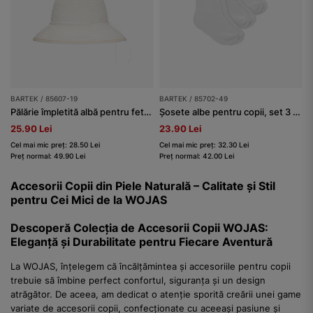
BARTEK / 85607-19
BARTEK / 85702-49
Pălărie împletită albă pentru fete BARTEK 85607-19
Șosete albe pentru copii, set 3 perechi BARTEK 85702-49
25.90 Lei
23.90 Lei
Cel mai mic preț: 28.50 Lei
Cel mai mic preț: 32.30 Lei
Preț normal: 49.90 Lei
Preț normal: 42.00 Lei
Accesorii Copii din Piele Naturală – Calitate și Stil
pentru Cei Mici de la WOJAS
Descoperă Colecția de Accesorii Copii WOJAS:
Eleganță și Durabilitate pentru Fiecare Aventură
La WOJAS, înțelegem că încălțămintea și accesoriile pentru copii
trebuie să îmbine perfect confortul, siguranța și un design
atrăgător. De aceea, am dedicat o atenție sporită creării unei game
variate de accesorii copii, confecționate cu aceeași pasiune și