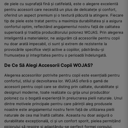
de piele cu suprafață fină și catifelată, este o alegere excelentă
pentru accesorii care necesită un plus de delicatețe și confort,
oferind un aspect premium și o textură plăcută la atingere. Fiecare
tip de piele este tratat pentru a maximiza durabilitatea și a asigura
confortul optim, reflectând angajamentul nostru față de calitatea
superioară și tradiția producătorului polonez WOJAS. Prin alegerea
inteligentă a materialelor, ne asigurăm că accesoriile pentru copii
nu doar arată impecabil, ci sunt și extrem de rezistente la
provocările specifice vieții active a copiilor, păstrându-și
frumusețea și integritatea pentru o perioadă îndelungată.
De Ce Să Alegi Accesorii Copii WOJAS?
Alegerea accesoriilor potrivite pentru copii este esențială pentru
confortul, stilul și dezvoltarea lor. WOJAS oferă o gamă de
accesorii pentru copii care se disting prin calitate, durabilitate și
designuri moderne, toate realizate cu grija unui producător
polonez cu o bogată experiență în prelucrarea pielii naturale. Unul
dintre motivele principale pentru care părinții aleg produsele
noastre este angajamentul nostru ferm față de utilizarea pielii
naturale de cea mai înaltă calitate. Aceasta nu doar asigură o
durabilitate excepțională, ci și un confort sporit, pielea permițând
piciorului să respire și adaptându-se perfect formei corpului.