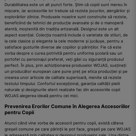
Durabilitatea este un alt punct forte. Știm că copiii sunt mereu în
mișcare, iar accesoriile lor trebuie să reziste jocurilor, alergărilor și
explorărilor zilnice. Produsele noastre sunt construite să reziste,
beneficiind de tehnici de producție avansate și de o manoperă
atentă, moștenită din tradiția artizanală. Designul este un alt
aspect esențial. Colecția noastră include o varietate de stiluri, de
la cele clasice și elegante la cele moderne și jucăușe, pentru a
satisface gusturile diverse ale copiilor și părinților. Fie că este
vorba despre o curea potrivită pentru uniforma școlară sau un
portofel cu personajul preferat, veți găsi cu siguranță produsul
perfect. În plus, prin achiziționarea produselor WOJAS, susțineți
un producător european care pune preț pe etica producției și pe
crearea unor articole de calitate superioară, menite să reziste
testului timpului. Confortul excepțional, garanția calității pielii
naturale și designurile atent realizate fac din accesoriile copii
WOJAS alegerea ideală pentru cei mici.
Prevenirea Erorilor Comune în Alegerea Accesoriilor
pentru Copii
Atunci când vine vorba de accesorii pentru copii, există câteva
greșeli comune pe care părinții le pot face, greșeli pe care WOJAS
le adresează prin calitatea și designul produselor sale. Una dintre