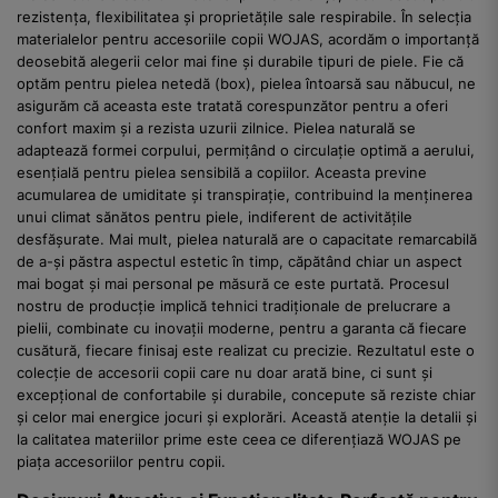
rezistența, flexibilitatea și proprietățile sale respirabile. În selecția
materialelor pentru accesoriile copii WOJAS, acordăm o importanță
deosebită alegerii celor mai fine și durabile tipuri de piele. Fie că
optăm pentru pielea netedă (box), pielea întoarsă sau năbucul, ne
asigurăm că aceasta este tratată corespunzător pentru a oferi
confort maxim și a rezista uzurii zilnice. Pielea naturală se
adaptează formei corpului, permițând o circulație optimă a aerului,
esențială pentru pielea sensibilă a copiilor. Aceasta previne
acumularea de umiditate și transpirație, contribuind la menținerea
unui climat sănătos pentru piele, indiferent de activitățile
desfășurate. Mai mult, pielea naturală are o capacitate remarcabilă
de a-și păstra aspectul estetic în timp, căpătând chiar un aspect
mai bogat și mai personal pe măsură ce este purtată. Procesul
nostru de producție implică tehnici tradiționale de prelucrare a
pielii, combinate cu inovații moderne, pentru a garanta că fiecare
cusătură, fiecare finisaj este realizat cu precizie. Rezultatul este o
colecție de accesorii copii care nu doar arată bine, ci sunt și
excepțional de confortabile și durabile, concepute să reziste chiar
și celor mai energice jocuri și explorări. Această atenție la detalii și
la calitatea materiilor prime este ceea ce diferențiază WOJAS pe
piața accesoriilor pentru copii.