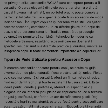
ce privește stilul, accesoriile WOJAS sunt concepute pentru a fi
versatile. O curea elegantă din piele poate transforma o ținută
casual într-una mai rafinată, un portofel practic poate completa
perfect stilul celui mic, iar o geantă poate fi un accesoriu de modă
indispensabil. Încurajăm copiii să își personalizeze stilul cu ajutorul
acestor accesorii, combinându-le cu diferite ținute în funcție de
ocazie și de personalitatea lor. Tradiția noastră de producție
poloneză ne permite să combinăm tehnologiile moderne cu
metodele artizanale, rezultând accesorii care nu doar arată
spectaculos, dar sunt și extrem de practice și durabile, menite să
însoțească copiii în toate momentele importante ale copilăriei lor.
Tipuri de Piele Utilizate pentru Accesorii Copii
În crearea accesoriilor noastre pentru copii, selectăm cu grijă
diverse tipuri de piele naturală, fiecare având calități unice. Pielea
box, cea mai comună și versatilă, oferă un finisaj neted și lucios,
fiind ușor de întreținut și foarte rezistentă la uzura zilnică. Este
ideală pentru curele și portofele, oferind un aspect clasic și
elegant. Pielea întoarsă (sau pielea de căprioară) aduce o textură
bogată și catifelată, conferind un aer de rafinament și stil. Deși
necesită o îngrijire mai atentă, este perfectă pentru accesorii care
accentuează un stil mai casual și relaxat. Năbucul, o altă variantă