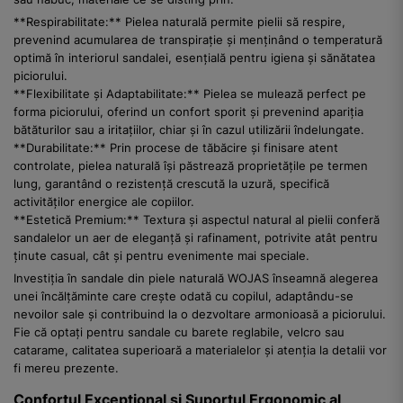
**Respirabilitate:** Pielea naturală permite pielii să respire,
prevenind acumularea de transpirație și menținând o temperatură
optimă în interiorul sandalei, esențială pentru igiena și sănătatea
piciorului.
**Flexibilitate și Adaptabilitate:** Pielea se mulează perfect pe
forma piciorului, oferind un confort sporit și prevenind apariția
bătăturilor sau a iritațiilor, chiar și în cazul utilizării îndelungate.
**Durabilitate:** Prin procese de tăbăcire și finisare atent
controlate, pielea naturală își păstrează proprietățile pe termen
lung, garantând o rezistență crescută la uzură, specifică
activităților energice ale copiilor.
**Estetică Premium:** Textura și aspectul natural al pielii conferă
sandalelor un aer de eleganță și rafinament, potrivite atât pentru
ținute casual, cât și pentru evenimente mai speciale.
Investiția în sandale din piele naturală WOJAS înseamnă alegerea
unei încălțăminte care crește odată cu copilul, adaptându-se
nevoilor sale și contribuind la o dezvoltare armonioasă a piciorului.
Fie că optați pentru sandale cu barete reglabile, velcro sau
catarame, calitatea superioară a materialelor și atenția la detalii vor
fi mereu prezente.
Confortul Excepțional și Suportul Ergonomic al