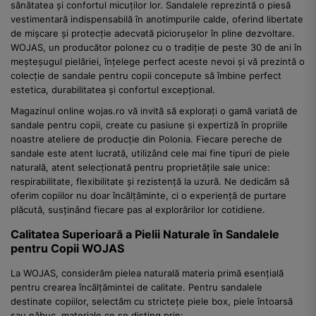
sănătatea și confortul micuților lor. Sandalele reprezintă o piesă
vestimentară indispensabilă în anotimpurile calde, oferind libertate
de mișcare și protecție adecvată piciorușelor în pline dezvoltare.
WOJAS, un producător polonez cu o tradiție de peste 30 de ani în
meșteșugul pielăriei, înțelege perfect aceste nevoi și vă prezintă o
colecție de sandale pentru copii concepute să îmbine perfect
estetica, durabilitatea și confortul excepțional.
Magazinul online wojas.ro vă invită să explorați o gamă variată de
sandale pentru copii, create cu pasiune și expertiză în propriile
noastre ateliere de producție din Polonia. Fiecare pereche de
sandale este atent lucrată, utilizând cele mai fine tipuri de piele
naturală, atent selecționată pentru proprietățile sale unice:
respirabilitate, flexibilitate și rezistență la uzură. Ne dedicăm să
oferim copiilor nu doar încălțăminte, ci o experiență de purtare
plăcută, susținând fiecare pas al explorărilor lor cotidiene.
Calitatea Superioară a Pielii Naturale în Sandalele
pentru Copii WOJAS
La WOJAS, considerăm pielea naturală materia primă esențială
pentru crearea încălțămintei de calitate. Pentru sandalele
destinate copiilor, selectăm cu strictețe piele box, piele întoarsă
sau năbuc, materiale ce se disting prin: