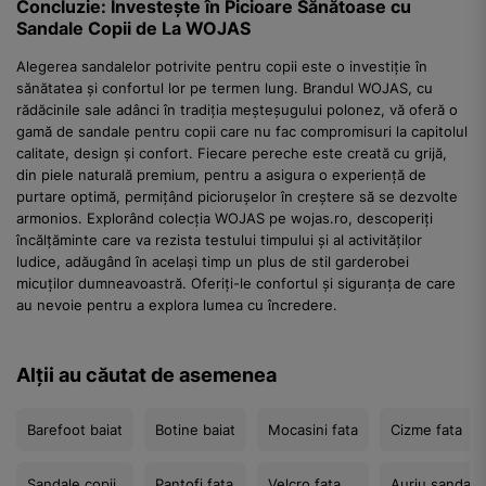
Concluzie: Investește în Picioare Sănătoase cu
Sandale Copii de La WOJAS
Alegerea sandalelor potrivite pentru copii este o investiție în
sănătatea și confortul lor pe termen lung. Brandul WOJAS, cu
rădăcinile sale adânci în tradiția meșteșugului polonez, vă oferă o
gamă de sandale pentru copii care nu fac compromisuri la capitolul
calitate, design și confort. Fiecare pereche este creată cu grijă,
din piele naturală premium, pentru a asigura o experiență de
purtare optimă, permițând piciorușelor în creștere să se dezvolte
armonios. Explorând colecția WOJAS pe wojas.ro, descoperiți
încălțăminte care va rezista testului timpului și al activităților
ludice, adăugând în același timp un plus de stil garderobei
micuților dumneavoastră. Oferiți-le confortul și siguranța de care
au nevoie pentru a explora lumea cu încredere.
Alții au căutat de asemenea
Barefoot baiat
Botine baiat
Mocasini fata
Cizme fata
Sandale copii
Pantofi fata
Velcro fata
Auriu sandale 