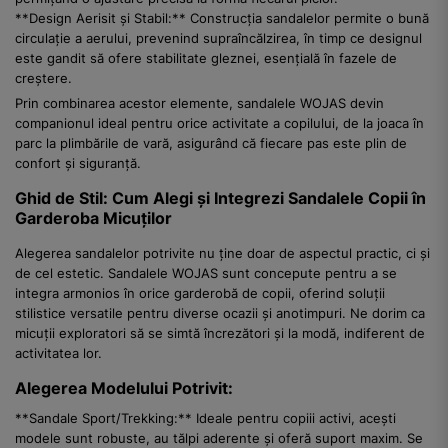
**Design Aerisit și Stabil:** Construcția sandalelor permite o bună
circulație a aerului, prevenind supraîncălzirea, în timp ce designul
este gandit să ofere stabilitate gleznei, esențială în fazele de
creștere.
Prin combinarea acestor elemente, sandalele WOJAS devin
companionul ideal pentru orice activitate a copilului, de la joaca în
parc la plimbările de vară, asigurând că fiecare pas este plin de
confort și siguranță.
Ghid de Stil: Cum Alegi și Integrezi Sandalele Copii în
Garderoba Micuților
Alegerea sandalelor potrivite nu ține doar de aspectul practic, ci și
de cel estetic. Sandalele WOJAS sunt concepute pentru a se
integra armonios în orice garderobă de copii, oferind soluții
stilistice versatile pentru diverse ocazii și anotimpuri. Ne dorim ca
micuții exploratori să se simtă încrezători și la modă, indiferent de
activitatea lor.
Alegerea Modelului Potrivit:
**Sandale Sport/Trekking:** Ideale pentru copiii activi, acești
modele sunt robuste, au tălpi aderente și oferă suport maxim. Se