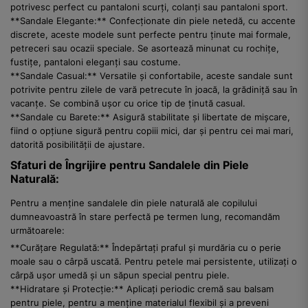
potrivesc perfect cu pantaloni scurți, colanți sau pantaloni sport.
**Sandale Elegante:** Confecționate din piele netedă, cu accente
discrete, aceste modele sunt perfecte pentru ținute mai formale,
petreceri sau ocazii speciale. Se asortează minunat cu rochițe,
fustițe, pantaloni eleganți sau costume.
**Sandale Casual:** Versatile și confortabile, aceste sandale sunt
potrivite pentru zilele de vară petrecute în joacă, la grădiniță sau în
vacanțe. Se combină ușor cu orice tip de ținută casual.
**Sandale cu Barete:** Asigură stabilitate și libertate de mișcare,
fiind o opțiune sigură pentru copiii mici, dar și pentru cei mai mari,
datorită posibilității de ajustare.
Sfaturi de Îngrijire pentru Sandalele din Piele
Naturală:
Pentru a menține sandalele din piele naturală ale copilului
dumneavoastră în stare perfectă pe termen lung, recomandăm
următoarele:
**Curățare Regulată:** Îndepărtați praful și murdăria cu o perie
moale sau o cârpă uscată. Pentru petele mai persistente, utilizați o
cârpă ușor umedă și un săpun special pentru piele.
**Hidratare și Protecție:** Aplicați periodic cremă sau balsam
pentru piele, pentru a menține materialul flexibil și a preveni