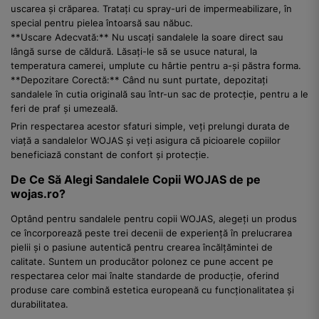
uscarea și crăparea. Tratați cu spray-uri de impermeabilizare, în
special pentru pielea întoarsă sau năbuc.
**Uscare Adecvată:** Nu uscați sandalele la soare direct sau
lângă surse de căldură. Lăsați-le să se usuce natural, la
temperatura camerei, umplute cu hârtie pentru a-și păstra forma.
**Depozitare Corectă:** Când nu sunt purtate, depozitați
sandalele în cutia originală sau într-un sac de protecție, pentru a le
feri de praf și umezeală.
Prin respectarea acestor sfaturi simple, veți prelungi durata de
viață a sandalelor WOJAS și veți asigura că picioarele copiilor
beneficiază constant de confort și protecție.
De Ce Să Alegi Sandalele Copii WOJAS de pe
wojas.ro?
Optând pentru sandalele pentru copii WOJAS, alegeți un produs
ce încorporează peste trei decenii de experiență în prelucrarea
pielii și o pasiune autentică pentru crearea încălțămintei de
calitate. Suntem un producător polonez ce pune accent pe
respectarea celor mai înalte standarde de producție, oferind
produse care combină estetica europeană cu funcționalitatea și
durabilitatea.