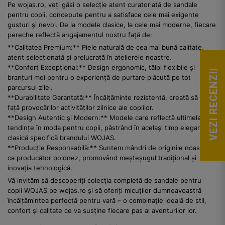
Pe wojas.ro, veți găsi o selecție atent curatoriată de sandale
pentru copii, concepute pentru a satisface cele mai exigente
gusturi și nevoi. De la modele clasice, la cele mai moderne, fiecare
pereche reflectă angajamentul nostru față de:
**Calitatea Premium:** Piele naturală de cea mai bună calitate,
atent selecționată și prelucrată în atelierele noastre.
**Confort Excepțional:** Design ergonomic, tălpi flexibile și
VEZI RECENZII
branțuri moi pentru o experiență de purtare plăcută pe tot
parcursul zilei.
**Durabilitate Garantată:** Încălțăminte rezistentă, creată să facă
față provocărilor activităților zilnice ale copiilor.
**Design Autentic și Modern:** Modele care reflectă ultimele
tendințe în moda pentru copii, păstrând în același timp eleganța
clasică specifică brandului WOJAS.
**Producție Responsabilă:** Suntem mândri de originile noastre
ca producător polonez, promovând meșteșugul tradițional și
inovația tehnologică.
Vă invităm să descoperiți colecția completă de sandale pentru
copii WOJAS pe wojas.ro și să oferiți micuților dumneavoastră
încălțămintea perfectă pentru vară – o combinație ideală de stil,
confort și calitate ce va susține fiecare pas al aventurilor lor.