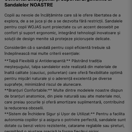
Sandalelor NOASTRE
Copiii au nevoie de încălțăminte care să le ofere libertatea de a
explora, de a se juca și de a se dezvolta fără restricții. Sandalele
pentru copii WOJAS sunt proiectate cu un accent deosebit pe
confort și suport ergonomic, integrând tehnologii inovatoare și
soluții de design menite să protejeze piciorușele delicate.
Considerăm că o sandală pentru copii eficientă trebuie să
îndeplinească mai multe criterii esențiale:
**Talpă Flexibilă și Antiderapantă:** Păstrând tradiția
meșteșugului, talpa sandalelor este realizată din materiale de
înaltă calitate (cauciuc, poliuretan) care oferă flexibilitate optimă
pentru mișcări naturale și o aderență excelentă pe diverse
suprafețe, minimizând riscul de alunecare.
**Branțuri Confortabile:** Multe dintre modelele noastre dispun
de branțuri anatomice, din piele naturală sau alte materiale moi,
care preiau șocurile și oferă amortizare suplimentară, contribuind
la reducerea oboselii.
**Sistem de Închidere Sigur și Ușor de Utilizat:** Pentru a facilita
autonomia copiilor și a asigura o potrivire perfectă, sandalele sunt
dotate cu benzi velcro rezistente, catarame reglabile sau șireturi,
permițând o ajustare precisă la forma fiecărui picior.