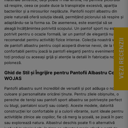
să respire, ceea ce poate duce la transpirație excesivă, apariția
bacteriilor și a mirosurilor neplăcute. Pantofii noștri albastru din
piele naturală oferă soluția ideală, permițând piciorului să respire și
adaptându-se la forma sa. De asemenea, este esențial să se
aleagă încălțămintea potrivită scopului. Un pantof sport nu este
potrivit pentru o ocazie formală, iar un pantof de eleganță nu este
recomandat pentru activități fizice intense. Colecția noastră variată
VEZI RECENZII
de pantofi albastru pentru copii acoperă diverse nevoi, de la teniși
confortabili pentru joacă la pantofi eleganți pentru evenimente,
toți produși cu aceeași grijă și atenție la detalii în fabricația noastră
poloneză.
Ghid de Stil și Îngrijire pentru Pantofii Albastru Copii
WOJAS
Pantofii albastru sunt incredibil de versatili și pot adăuga o notă de
culoare și personalitate oricărei ținute. Pentru zilele obișnuite, o
pereche de teniși sau pantofi sport albastru se potrivește perfect
cu blugi, pantaloni scurți sau colanți. Aceste modele, datorită
construcției lor confortabile și a culorii vibrante, sunt ideale pentru
activitățile zilnice ale copiilor, fie că merg la școală, se joacă în parc
sau explorează natura. Albastrul deschis poate fi o alternativă