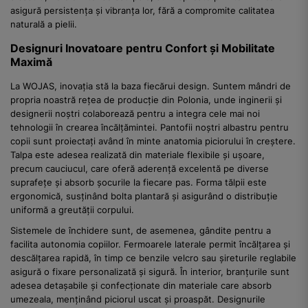
asigură persistența și vibranța lor, fără a compromite calitatea
naturală a pielii.
Designuri Inovatoare pentru Confort și Mobilitate
Maximă
La WOJAS, inovația stă la baza fiecărui design. Suntem mândri de
propria noastră rețea de producție din Polonia, unde inginerii și
designerii noștri colaborează pentru a integra cele mai noi
tehnologii în crearea încălțămintei. Pantofii noștri albastru pentru
copii sunt proiectați având în minte anatomia piciorului în creștere.
Talpa este adesea realizată din materiale flexibile și ușoare,
precum cauciucul, care oferă aderență excelentă pe diverse
suprafețe și absorb șocurile la fiecare pas. Forma tălpii este
ergonomică, susținând bolta plantară și asigurând o distribuție
uniformă a greutății corpului.
Sistemele de închidere sunt, de asemenea, gândite pentru a
facilita autonomia copiilor. Fermoarele laterale permit încălțarea și
descălțarea rapidă, în timp ce benzile velcro sau șireturile reglabile
asigură o fixare personalizată și sigură. În interior, branțurile sunt
adesea detașabile și confecționate din materiale care absorb
umezeala, menținând piciorul uscat și proaspăt. Designurile