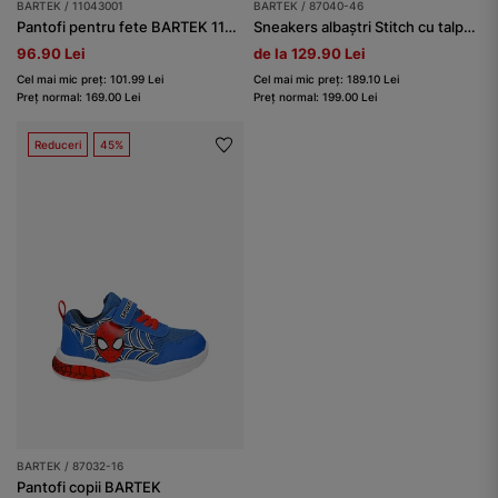
BARTEK / 11043001
BARTEK / 87040-46
Pantofi pentru fete BARTEK 11043001, roz-albastru
Sneakers albaștri Stitch cu talpă luminoasă BARTEK 87040-46
96.90 Lei
de la 129.90 Lei
Cel mai mic preț: 101.99 Lei
Cel mai mic preț: 189.10 Lei
Preț normal: 169.00 Lei
Preț normal: 199.00 Lei
Reduceri
45%
BARTEK / 87032-16
Pantofi copii BARTEK