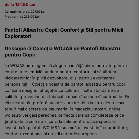
de la 131.90 Lei
Cel mai mic preț: 227.10 Lei
Preț normal: 239.00 Lei
Pantofi Albastru Copii: Confort și Stil pentru Micii
Exploratori
Descoperă Colecția WOJAS de Pantofi Albastru
pentru Copii
La WOJAS, înțelegem că alegerea încălțămintei potrivite pentru
copii este esențială nu doar pentru confortul și sănătatea
picioarelor lor în plină dezvoltare, ci și pentru exprimarea
personalității. Colecția noastră de pantofi albastru pentru copii
combină designul atrăgător cu cele mai înalte standarde de
calitate, provenind din fabricația noastră poloneză cu tradiție. Fie
că micuțul tău preferă nuanțe vibrante de albastru electric sau
tonuri mai discrete de bleumarin, în magazinul nostru online
wojas.ro vei găsi perechea perfectă care să completeze orice
ținută, de la cele de zi cu zi la cele pentru ocazii speciale.
Investiția în pantofi WOJAS înseamnă o investiție în durabilitate,
confort excepțional și un stil autentic european.