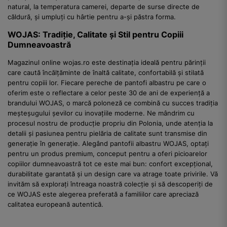
natural, la temperatura camerei, departe de surse directe de
căldură, și umpluți cu hârtie pentru a-și păstra forma.
WOJAS: Tradiție, Calitate și Stil pentru Copiii
Dumneavoastră
Magazinul online wojas.ro este destinația ideală pentru părinții
care caută încălțăminte de înaltă calitate, confortabilă și stilată
pentru copiii lor. Fiecare pereche de pantofi albastru pe care o
oferim este o reflectare a celor peste 30 de ani de experiență a
brandului WOJAS, o marcă poloneză ce combină cu succes tradiția
meșteșugului șevilor cu inovațiile moderne. Ne mândrim cu
procesul nostru de producție propriu din Polonia, unde atenția la
detalii și pasiunea pentru pielăria de calitate sunt transmise din
generație în generație. Alegând pantofii albastru WOJAS, optați
pentru un produs premium, conceput pentru a oferi picioarelor
copiilor dumneavoastră tot ce este mai bun: confort excepțional,
durabilitate garantată și un design care va atrage toate privirile. Vă
invităm să explorați întreaga noastră colecție și să descoperiți de
ce WOJAS este alegerea preferată a familiilor care apreciază
calitatea europeană autentică.