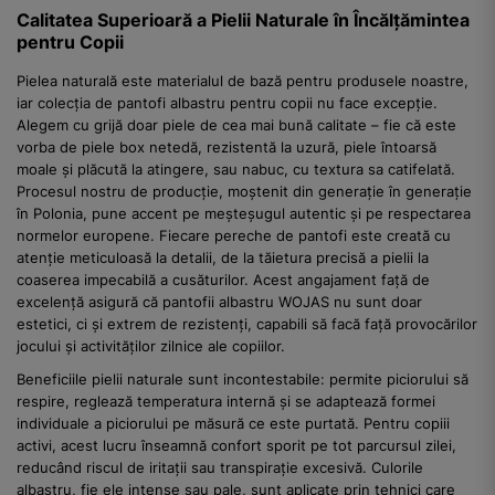
Calitatea Superioară a Pielii Naturale în Încălțămintea
pentru Copii
Pielea naturală este materialul de bază pentru produsele noastre,
iar colecția de pantofi albastru pentru copii nu face excepție.
Alegem cu grijă doar piele de cea mai bună calitate – fie că este
vorba de piele box netedă, rezistentă la uzură, piele întoarsă
moale și plăcută la atingere, sau nabuc, cu textura sa catifelată.
Procesul nostru de producție, moștenit din generație în generație
în Polonia, pune accent pe meșteșugul autentic și pe respectarea
normelor europene. Fiecare pereche de pantofi este creată cu
atenție meticuloasă la detalii, de la tăietura precisă a pielii la
coaserea impecabilă a cusăturilor. Acest angajament față de
excelență asigură că pantofii albastru WOJAS nu sunt doar
estetici, ci și extrem de rezistenți, capabili să facă față provocărilor
jocului și activităților zilnice ale copiilor.
Beneficiile pielii naturale sunt incontestabile: permite piciorului să
respire, reglează temperatura internă și se adaptează formei
individuale a piciorului pe măsură ce este purtată. Pentru copiii
activi, acest lucru înseamnă confort sporit pe tot parcursul zilei,
reducând riscul de iritații sau transpirație excesivă. Culorile
albastru, fie ele intense sau pale, sunt aplicate prin tehnici care