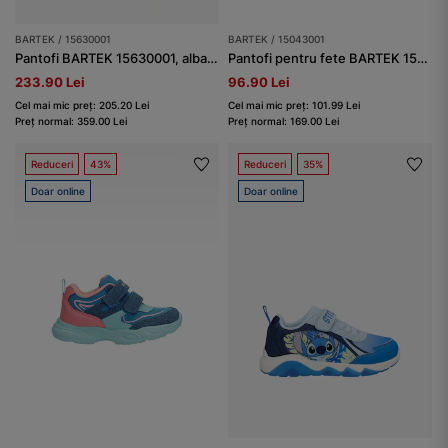
BARTEK / 15630001
BARTEK / 15043001
Pantofi BARTEK 15630001, albastru
Pantofi pentru fete BARTEK 15043001, roz-albastru
233.90 Lei
96.90 Lei
Cel mai mic preț: 205.20 Lei
Cel mai mic preț: 101.99 Lei
Preț normal: 359.00 Lei
Preț normal: 169.00 Lei
Reduceri
43%
Reduceri
35%
Doar online
Doar online