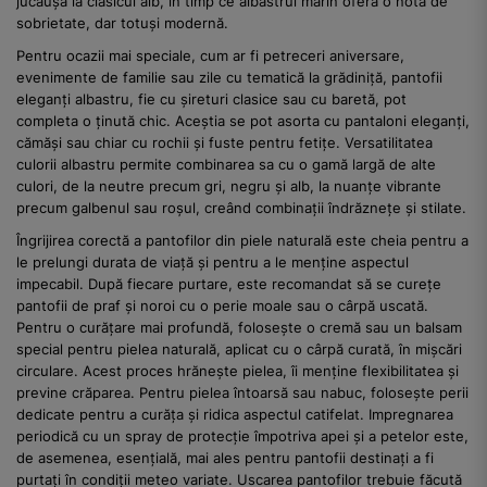
jucăușă la clasicul alb, în timp ce albastrul marin oferă o notă de
sobrietate, dar totuși modernă.
Pentru ocazii mai speciale, cum ar fi petreceri aniversare,
evenimente de familie sau zile cu tematică la grădiniță, pantofii
eleganți albastru, fie cu șireturi clasice sau cu baretă, pot
completa o ținută chic. Aceștia se pot asorta cu pantaloni eleganți,
cămăși sau chiar cu rochii și fuste pentru fetițe. Versatilitatea
culorii albastru permite combinarea sa cu o gamă largă de alte
culori, de la neutre precum gri, negru și alb, la nuanțe vibrante
precum galbenul sau roșul, creând combinații îndrăznețe și stilate.
Îngrijirea corectă a pantofilor din piele naturală este cheia pentru a
le prelungi durata de viață și pentru a le menține aspectul
impecabil. După fiecare purtare, este recomandat să se curețe
pantofii de praf și noroi cu o perie moale sau o cârpă uscată.
Pentru o curățare mai profundă, folosește o cremă sau un balsam
special pentru pielea naturală, aplicat cu o cârpă curată, în mișcări
circulare. Acest proces hrănește pielea, îi menține flexibilitatea și
previne crăparea. Pentru pielea întoarsă sau nabuc, folosește perii
dedicate pentru a curăța și ridica aspectul catifelat. Impregnarea
periodică cu un spray de protecție împotriva apei și a petelor este,
de asemenea, esențială, mai ales pentru pantofii destinați a fi
purtați în condiții meteo variate. Uscarea pantofilor trebuie făcută