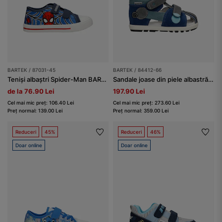
BARTEK / 87031-45
BARTEK / 84412-66
Teniși albaștri Spider-Man BARTEK 87031-45
Sandale joase din piele albastră cu inserții gri BARTEK 84412-66
de la 76.90 Lei
197.90 Lei
Cel mai mic preț: 106.40 Lei
Cel mai mic preț: 273.60 Lei
Preț normal: 139.00 Lei
Preț normal: 359.00 Lei
Reduceri
45%
Reduceri
46%
Doar online
Doar online