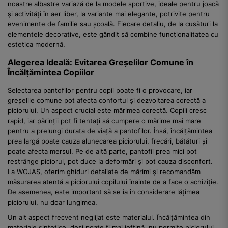
noastre albastre variază de la modele sportive, ideale pentru joacă
și activități în aer liber, la variante mai elegante, potrivite pentru
evenimente de familie sau școală. Fiecare detaliu, de la cusături la
elementele decorative, este gândit să combine funcționalitatea cu
estetica modernă.
Alegerea Ideală: Evitarea Greșelilor Comune în
Încălțămintea Copiilor
Selectarea pantofilor pentru copii poate fi o provocare, iar
greșelile comune pot afecta confortul și dezvoltarea corectă a
piciorului. Un aspect crucial este mărimea corectă. Copiii cresc
rapid, iar părinții pot fi tentați să cumpere o mărime mai mare
pentru a prelungi durata de viață a pantofilor. Însă, încălțămintea
prea largă poate cauza alunecarea piciorului, frecări, bătături și
poate afecta mersul. Pe de altă parte, pantofii prea mici pot
restrânge piciorul, pot duce la deformări și pot cauza disconfort.
La WOJAS, oferim ghiduri detaliate de mărimi și recomandăm
măsurarea atentă a piciorului copilului înainte de a face o achiziție.
De asemenea, este important să se ia în considerare lățimea
piciorului, nu doar lungimea.
Un alt aspect frecvent neglijat este materialul. Încălțămintea din
materiale sintetice, deși poate fi mai ieftină, nu permite piciorului