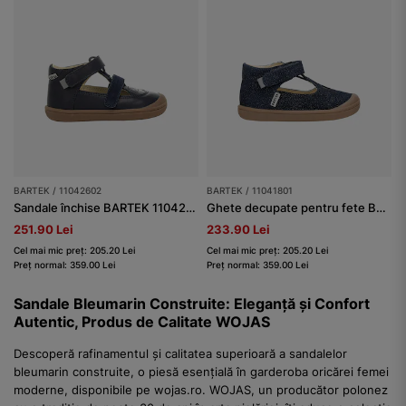
BARTEK / 11042602
BARTEK / 11041801
Sandale închise BARTEK 11042602, bleumarin
Ghete decupate pentru fete BARTEK 11041801, bleumarin
251.90 Lei
233.90 Lei
Cel mai mic preț: 205.20 Lei
Cel mai mic preț: 205.20 Lei
Preț normal: 359.00 Lei
Preț normal: 359.00 Lei
Sandale Bleumarin Construite: Eleganță și Confort
Autentic, Produs de Calitate WOJAS
Descoperă rafinamentul și calitatea superioară a sandalelor
bleumarin construite, o piesă esențială în garderoba oricărei femei
moderne, disponibile pe wojas.ro. WOJAS, un producător polonez