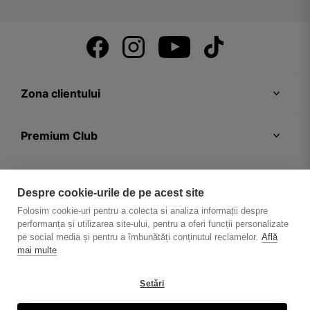
Zona clientului
Premium Club
Recomandări
Despre cookie-urile de pe acest site
Folosim cookie-uri pentru a colecta si analiza informații despre
Despre firmă
performanța și utilizarea site-ului, pentru a oferi funcții personalizate
pe social media și pentru a îmbunătăți conținutul reclamelor.
Află
mai multe
Setări