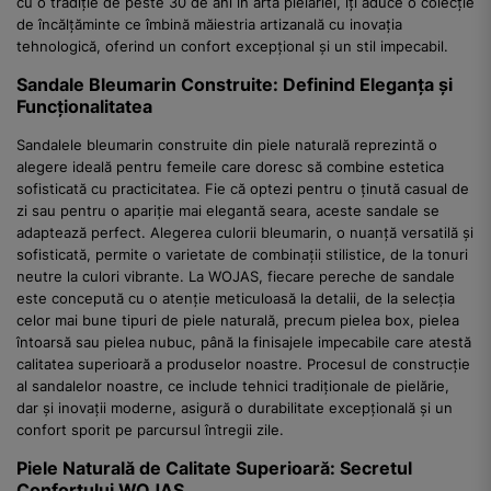
cu o tradiție de peste 30 de ani în arta pielăriei, îți aduce o colecție
de încălțăminte ce îmbină măiestria artizanală cu inovația
tehnologică, oferind un confort excepțional și un stil impecabil.
Sandale Bleumarin Construite: Definind Eleganța și
Funcționalitatea
Sandalele bleumarin construite din piele naturală reprezintă o
alegere ideală pentru femeile care doresc să combine estetica
sofisticată cu practicitatea. Fie că optezi pentru o ținută casual de
zi sau pentru o apariție mai elegantă seara, aceste sandale se
adaptează perfect. Alegerea culorii bleumarin, o nuanță versatilă și
sofisticată, permite o varietate de combinații stilistice, de la tonuri
neutre la culori vibrante. La WOJAS, fiecare pereche de sandale
este concepută cu o atenție meticuloasă la detalii, de la selecția
celor mai bune tipuri de piele naturală, precum pielea box, pielea
întoarsă sau pielea nubuc, până la finisajele impecabile care atestă
calitatea superioară a produselor noastre. Procesul de construcție
al sandalelor noastre, ce include tehnici tradiționale de pielărie,
dar și inovații moderne, asigură o durabilitate excepțională și un
confort sporit pe parcursul întregii zile.
Piele Naturală de Calitate Superioară: Secretul
Confortului WOJAS