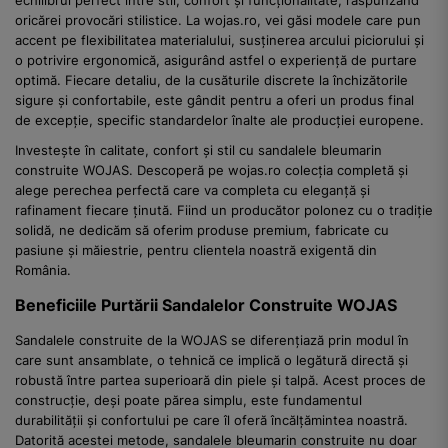
oricărei provocări stilistice. La wojas.ro, vei găsi modele care pun
accent pe flexibilitatea materialului, susținerea arcului piciorului și
o potrivire ergonomică, asigurând astfel o experiență de purtare
optimă. Fiecare detaliu, de la cusăturile discrete la închizătorile
sigure și confortabile, este gândit pentru a oferi un produs final
de excepție, specific standardelor înalte ale producției europene.
Investește în calitate, confort și stil cu sandalele bleumarin
construite WOJAS. Descoperă pe wojas.ro colecția completă și
alege perechea perfectă care va completa cu eleganță și
rafinament fiecare ținută. Fiind un producător polonez cu o tradiție
solidă, ne dedicăm să oferim produse premium, fabricate cu
pasiune și măiestrie, pentru clientela noastră exigentă din
România.
Beneficiile Purtării Sandalelor Construite WOJAS
Sandalele construite de la WOJAS se diferențiază prin modul în
care sunt ansamblate, o tehnică ce implică o legătură directă și
robustă între partea superioară din piele și talpă. Acest proces de
construcție, deși poate părea simplu, este fundamentul
durabilității și confortului pe care îl oferă încălțămintea noastră.
Datorită acestei metode, sandalele bleumarin construite nu doar