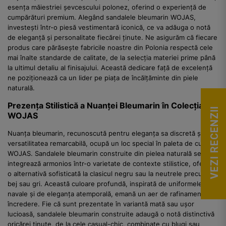
esența măiestriei șevcescului polonez, oferind o experiență de
cumpărături premium. Alegând sandalele bleumarin WOJAS,
investești într-o piesă vestimentară iconică, ce va adăuga o notă
de eleganță și personalitate fiecărei ținute. Ne asigurăm că fiecare
produs care părăsește fabricile noastre din Polonia respectă cele
mai înalte standarde de calitate, de la selecția materiei prime până
la ultimul detaliu al finisajului. Această dedicare față de excelență
ne poziționează ca un lider pe piața de încălțăminte din piele
naturală.
Prezența Stilistică a Nuanței Bleumarin în Colecția
VEZI RECENZII
WOJAS
Nuanța bleumarin, recunoscută pentru eleganța sa discretă și
versatilitatea remarcabilă, ocupă un loc special în paleta de culori
WOJAS. Sandalele bleumarin construite din pielea naturală se
integrează armonios într-o varietate de contexte stilistice, oferind
o alternativă sofisticată la clasicul negru sau la neutrele precum
bej sau gri. Această culoare profundă, inspirată de uniformele
navale și de eleganța atemporală, emană un aer de rafinament și
încredere. Fie că sunt prezentate în variantă mată sau ușor
lucioasă, sandalele bleumarin construite adaugă o notă distinctivă
oricărei ținute, de la cele casual-chic, combinate cu blugi sau