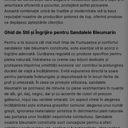
amortizare eficientă a șocurilor, protejând astfel picioarele.
Această combinație unică de tradiție și modernitate stă la baza
reputației noastre de producător polonez de top, oferind produse
ce depășesc așteptările clienților.
Ghid de Stil și Îngrijire pentru Sandalele Bleumarin
Pentru a te bucura cât mai mult timp de frumusețea și confortul
sandalelor tale bleumarin construite, este esențial să le acorzi o
îngrijire adecvată. Curățarea regulată cu produse specifice pentru
pielea naturală, hidratarea cu creme sau loțiuni dedicate și
protejarea împotriva umidității excesive vor contribui la prelungirea
duratei de viață a încălțămintei. Evită expunerea directă la soare
pentru perioade îndelungate și depozitează-le în locuri ferite de
praf și umezeală. În ceea ce privește stilizarea, sandalele
bleumarin se potrivesc de minune cu piese vestimentare în nuanțe
de alb, gri, bej, negru, dar și cu accente de culori vii precum
galbenul, roșul sau verdele smarald. Un aspect cheie în alegerea
încălțămintei este evitarea greșelilor comune: alegerea unui număr
greșit, ignorarea materialelor sintetice în detrimentul pielii naturale
sau purtarea unor încălțări nepotrivite contextului. Sandalele
noastre bleumarin construite sunt concepute pentru a oferi
echilibrul perfect între stil, confort și funcționalitate, răspunzând