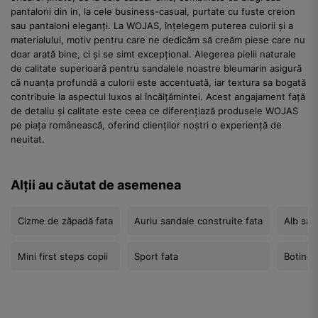
pantaloni din in, la cele business-casual, purtate cu fuste creion
sau pantaloni eleganți. La WOJAS, înțelegem puterea culorii și a
materialului, motiv pentru care ne dedicăm să creăm piese care nu
doar arată bine, ci și se simt excepțional. Alegerea pielii naturale
de calitate superioară pentru sandalele noastre bleumarin asigură
că nuanța profundă a culorii este accentuată, iar textura sa bogată
contribuie la aspectul luxos al încălțămintei. Acest angajament față
de detaliu și calitate este ceea ce diferențiază produsele WOJAS
pe piața românească, oferind clienților noștri o experiență de
neuitat.
Alții au căutat de asemenea
Cizme de zăpadă fata
Auriu sandale construite fata
Alb san
Mini first steps copii
Sport fata
Botine 