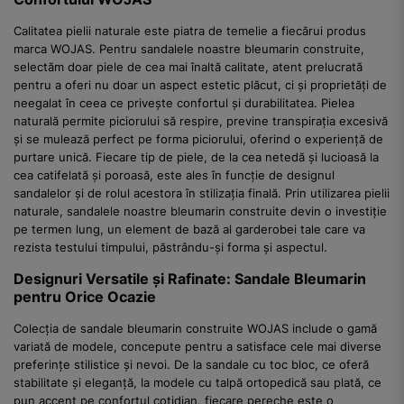
Calitatea pielii naturale este piatra de temelie a fiecărui produs
marca WOJAS. Pentru sandalele noastre bleumarin construite,
selectăm doar piele de cea mai înaltă calitate, atent prelucrată
pentru a oferi nu doar un aspect estetic plăcut, ci și proprietăți de
neegalat în ceea ce privește confortul și durabilitatea. Pielea
naturală permite piciorului să respire, previne transpirația excesivă
și se mulează perfect pe forma piciorului, oferind o experiență de
purtare unică. Fiecare tip de piele, de la cea netedă și lucioasă la
cea catifelată și poroasă, este ales în funcție de designul
sandalelor și de rolul acestora în stilizația finală. Prin utilizarea pielii
naturale, sandalele noastre bleumarin construite devin o investiție
pe termen lung, un element de bază al garderobei tale care va
rezista testului timpului, păstrându-și forma și aspectul.
Designuri Versatile și Rafinate: Sandale Bleumarin
pentru Orice Ocazie
Colecția de sandale bleumarin construite WOJAS include o gamă
variată de modele, concepute pentru a satisface cele mai diverse
preferințe stilistice și nevoi. De la sandale cu toc bloc, ce oferă
stabilitate și eleganță, la modele cu talpă ortopedică sau plată, ce
pun accent pe confortul cotidian, fiecare pereche este o