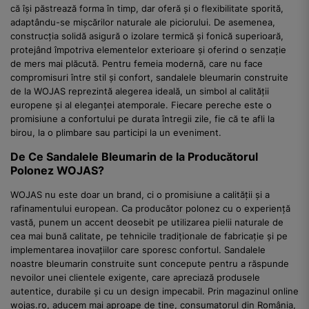
că își păstrează forma în timp, dar oferă și o flexibilitate sporită,
adaptându-se mișcărilor naturale ale piciorului. De asemenea,
construcția solidă asigură o izolare termică și fonică superioară,
protejând împotriva elementelor exterioare și oferind o senzație
de mers mai plăcută. Pentru femeia modernă, care nu face
compromisuri între stil și confort, sandalele bleumarin construite
de la WOJAS reprezintă alegerea ideală, un simbol al calității
europene și al eleganței atemporale. Fiecare pereche este o
promisiune a confortului pe durata întregii zile, fie că te afli la
birou, la o plimbare sau participi la un eveniment.
De Ce Sandalele Bleumarin de la Producătorul
Polonez WOJAS?
WOJAS nu este doar un brand, ci o promisiune a calității și a
rafinamentului european. Ca producător polonez cu o experiență
vastă, punem un accent deosebit pe utilizarea pielii naturale de
cea mai bună calitate, pe tehnicile tradiționale de fabricație și pe
implementarea inovațiilor care sporesc confortul. Sandalele
noastre bleumarin construite sunt concepute pentru a răspunde
nevoilor unei clientele exigente, care apreciază produsele
autentice, durabile și cu un design impecabil. Prin magazinul online
wojas.ro, aducem mai aproape de tine, consumatorul din România,