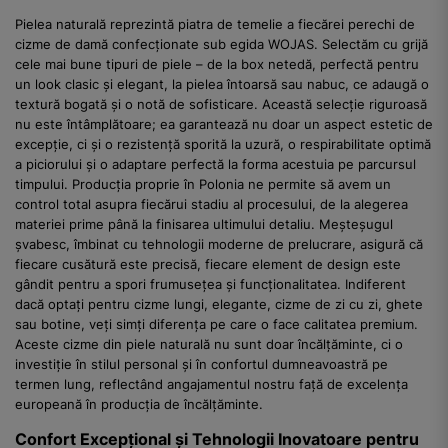
Pielea naturală reprezintă piatra de temelie a fiecărei perechi de
cizme de damă confecționate sub egida WOJAS. Selectăm cu grijă
cele mai bune tipuri de piele – de la box netedă, perfectă pentru
un look clasic și elegant, la pielea întoarsă sau nabuc, ce adaugă o
textură bogată și o notă de sofisticare. Această selecție riguroasă
nu este întâmplătoare; ea garantează nu doar un aspect estetic de
excepție, ci și o rezistență sporită la uzură, o respirabilitate optimă
a piciorului și o adaptare perfectă la forma acestuia pe parcursul
timpului. Producția proprie în Polonia ne permite să avem un
control total asupra fiecărui stadiu al procesului, de la alegerea
materiei prime până la finisarea ultimului detaliu. Meșteșugul
șvabesc, îmbinat cu tehnologii moderne de prelucrare, asigură că
fiecare cusătură este precisă, fiecare element de design este
gândit pentru a spori frumusețea și funcționalitatea. Indiferent
dacă optați pentru cizme lungi, elegante, cizme de zi cu zi, ghete
sau botine, veți simți diferența pe care o face calitatea premium.
Aceste cizme din piele naturală nu sunt doar încălțăminte, ci o
investiție în stilul personal și în confortul dumneavoastră pe
termen lung, reflectând angajamentul nostru față de excelența
europeană în producția de încălțăminte.
Confort Excepțional și Tehnologii Inovatoare pentru