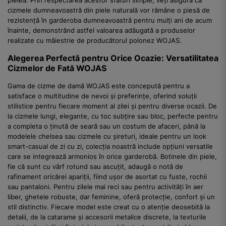
cizmele dumneavoastră din piele naturală vor rămâne o piesă de
rezistență în garderoba dumneavoastră pentru mulți ani de acum
înainte, demonstrând astfel valoarea adăugată a produselor
realizate cu măiestrie de producătorul polonez WOJAS.
Alegerea Perfectă pentru Orice Ocazie: Versatilitatea
Cizmelor de Fată WOJAS
Gama de cizme de damă WOJAS este concepută pentru a
satisface o multitudine de nevoi și preferințe, oferind soluții
stilistice pentru fiecare moment al zilei și pentru diverse ocazii. De
la cizmele lungi, elegante, cu toc subțire sau bloc, perfecte pentru
a completa o ținută de seară sau un costum de afaceri, până la
modelele chelsea sau cizmele cu șireturi, ideale pentru un look
smart-casual de zi cu zi, colecția noastră include opțiuni versatile
care se integrează armonios în orice garderobă. Botinele din piele,
fie că sunt cu vârf rotund sau ascuțit, adaugă o notă de
rafinament oricărei apariții, fiind ușor de asortat cu fuste, rochii
sau pantaloni. Pentru zilele mai reci sau pentru activități în aer
liber, ghetele robuste, dar feminine, oferă protecție, confort și un
stil distinctiv. Fiecare model este creat cu o atenție deosebită la
detalii, de la catarame și accesorii metalice discrete, la texturile