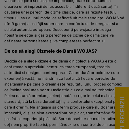
variate ale pielii și finisajele impecabile, toate contribuind la
crearea unei impresii de lux accesibil. Indiferent dacă sunteți în
căutarea unei perechi de cizme clasice, care să reziste testului
timpului, sau a unui model ce reflectă ultimele tendințe, WOJAS vă
oferă garanția calității superioare, a confortului de neegalat și a
stilului autentic european. Descoperiți pe wojas.ro întreaga
noastră selecție și găsiți perechea de cizme de damă care vă
definește personalitatea și vă completează perfect stilul.
De ce să alegi Cizmele de Damă WOJAS?
Decizia de a alege cizmele de damă din colecția WOJAS este o
confirmare a apreciului pentru calitatea europeană, tradiția
autentică și designul contemporan. Ca producător polonez cu o
experiență vastă, ne mândrim cu faptul că fiecare pereche de
încălțăminte pe care o creăm este rezultatul unui proces complex
ce îmbină pasiunea pentru măiestrie cu cele mai noi tehnologii.
Pielea naturală premium, selecționată cu rigorile celui mai exigent
VEZI RECENZII
standard, stă la baza durabilității și a confortului excepțional pe
care îl oferim. Ne angajăm să oferim produse care nu doar arată
impecabil, ci și se simt extraordinar pe picior, transformând fiecare
pas într-o experiență plăcută. Spre deosebire de mulți retaileri, noi
deținem propriile fabrici, permițându-ne un control deplin asupra