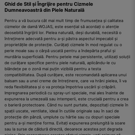
Ghid de Stil și Îngrijire pentru Cizmele
Dumneavoastră din Piele Naturală
Pentru a vă bucura cât mai mult timp de frumusețea și calitatea
cizmelor de damă WOJAS, este esențial să acordați o atenție
deosebită îngrijirii lor. Pielea naturală, deși durabilă, necesită o
întreținere adecvată pentru a-și păstra aspectul impecabil și
proprietățile de protecție. Curățați cizmele în mod regulat cu o
perie moale sau o cârpă uscată pentru a îndepărta praful și
murdăria superficială. Pentru petele mai persistente, utilizați soluții
de curățare specifice pentru piele naturală, aplicându-le cu
blândețe pe o zonă mai puțin vizibilă pentru a testa
compatibilitatea. După curățare, este recomandată aplicarea unui
balsam sau a unei creme de întreținere, care va hrăni pielea, îi va
reda flexibilitatea și o va proteja împotriva uscării și crăpării.
Impregnarea periodică cu spray-uri speciale, mai ales înainte de
expunerea la umezeală sau intemperii, este crucială pentru a crea
o barieră protectoare. Când nu sunt purtate, depozitați cizmele în
spații uscate, ventilate, ideal în cutiile originale sau în saci de
protecție din pânză, umplute cu hârtie sau cu dopuri speciale
pentru a-și menține forma. Evitați expunerea prelungită la soare
sau la surse de căldură directă, deoarece acestea pot degrada
pielea. Prin respectarea acestor sfaturi simple, veți asigura că