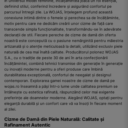
În universul modei feminine, încălțămintea joacă un rol esențial,
definind stilul, conferind încredere și asigurând confortul pe
parcursul întregii zile. La WOJAS, înțelegem profund această
conexiune intimă dintre o femeie și perechea sa de încălțăminte,
motiv pentru care ne dedicăm creării unor cizme de față care
transcende simpla funcționalitate, transformându-se în adevărate
declarații de stil. Fiecare pereche de cizme de damă din oferta
noastră este concepută cu o pasiune nemărginită pentru măiestria
artizanală și o atenție meticuloasă la detalii, utilizând exclusiv piele
naturală de cea mai înaltă calitate. Producătorul polonez WOJAS
S.A., cu o tradiție de peste 30 de ani în arta confecționării
încălțămintei, combină tehnici transmise din generație în generație
cu inovații moderne pentru a oferi produse care îmbină
durabilitatea excepțională, confortul de neegalat și designul
contemporan. Explorarea gamei noastre de cizme de damă pe
wojas.ro înseamnă a păși într-o lume unde calitatea premium se
întâlnește cu estetica rafinată, răspunzând celor mai exigente
preferințe ale doamnelor moderne. Alegând WOJAS, optați pentru
eleganță durabilă și un confort care vă va însoți în fiecare moment
al zilei.
Cizme de Damă din Piele Naturală: Calitate și
Rafinament Autentic