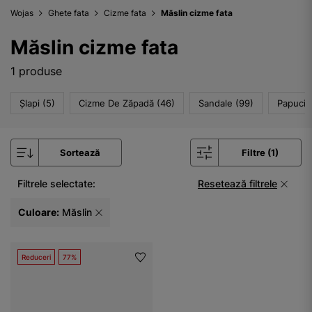
Wojas
Ghete fata
Cizme fata
Măslin cizme fata
Măslin cizme fata
1 produse
Șlapi (5)
Cizme De Zăpadă (46)
Sandale (99)
Papuci D
Sortează
Filtre (1)
Filtrele selectate:
Resetează filtrele
Culoare:
Măslin
Reduceri
77%