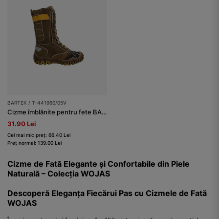
BARTEK / T-441960/05V
Cizme îmblănite pentru fete BARTEK T-441960/05V, verde-olive
31.90 Lei
Cel mai mic preț: 66.40 Lei
Preț normal: 139.00 Lei
Cizme de Fată Elegante și Confortabile din Piele
Naturală – Colecția WOJAS
Descoperă Eleganța Fiecărui Pas cu Cizmele de Fată
WOJAS