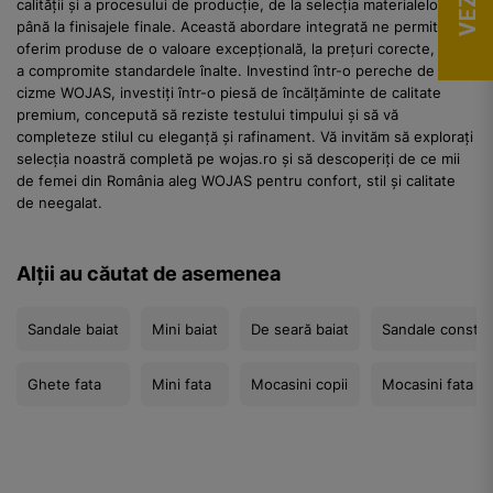
calității și a procesului de producție, de la selecția materialelor
până la finisajele finale. Această abordare integrată ne permite să
oferim produse de o valoare excepțională, la prețuri corecte, fără
a compromite standardele înalte. Investind într-o pereche de
cizme WOJAS, investiți într-o piesă de încălțăminte de calitate
premium, concepută să reziste testului timpului și să vă
completeze stilul cu eleganță și rafinament. Vă invităm să explorați
selecția noastră completă pe wojas.ro și să descoperiți de ce mii
de femei din România aleg WOJAS pentru confort, stil și calitate
de neegalat.
Alții au căutat de asemenea
Sandale baiat
Mini baiat
De seară baiat
Sandale construi
Ghete fata
Mini fata
Mocasini copii
Mocasini fata