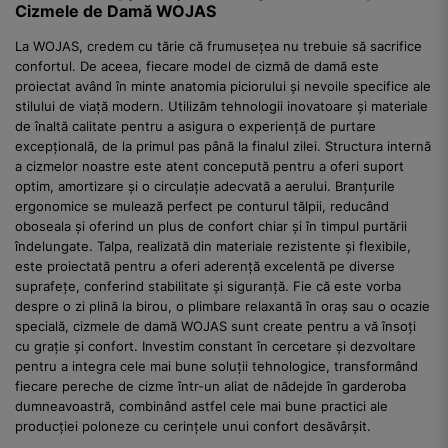
Cizmele de Damă WOJAS
La WOJAS, credem cu tărie că frumusețea nu trebuie să sacrifice
confortul. De aceea, fiecare model de cizmă de damă este
proiectat având în minte anatomia piciorului și nevoile specifice ale
stilului de viață modern. Utilizăm tehnologii inovatoare și materiale
de înaltă calitate pentru a asigura o experiență de purtare
excepțională, de la primul pas până la finalul zilei. Structura internă
a cizmelor noastre este atent concepută pentru a oferi suport
optim, amortizare și o circulație adecvată a aerului. Branțurile
ergonomice se mulează perfect pe conturul tălpii, reducând
oboseala și oferind un plus de confort chiar și în timpul purtării
îndelungate. Talpa, realizată din materiale rezistente și flexibile,
este proiectată pentru a oferi aderență excelentă pe diverse
suprafețe, conferind stabilitate și siguranță. Fie că este vorba
despre o zi plină la birou, o plimbare relaxantă în oraș sau o ocazie
specială, cizmele de damă WOJAS sunt create pentru a vă însoți
cu grație și confort. Investim constant în cercetare și dezvoltare
pentru a integra cele mai bune soluții tehnologice, transformând
fiecare pereche de cizme într-un aliat de nădejde în garderoba
dumneavoastră, combinând astfel cele mai bune practici ale
producției poloneze cu cerințele unui confort desăvârșit.