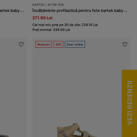
BARTEK / 81798-026
Încălțăminte profilactică pentru fete bartek baby BARTEK 81798-029, bleumarin-auriu
Încălțăminte profilactică pentru fete bartek baby BARTEK 81798-026, alb-roz
271.90 Lei
Cel mai mic preț pe 30 de zile: 226.10 Lei
Preț normal: 339.00 Lei
Reduceri
30%
Doar online
VEZI RECENZII