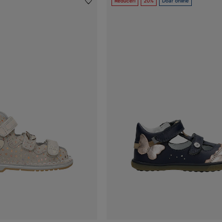
Reduceri
20%
Doar online