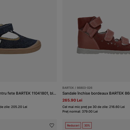
BARTEK / 86803-026
Ghete decupate pentru fete BARTEK 11041801, bleumarin
Sandale închise bordeaux BARTEK 8
265.90 Lei
de zile: 205.20 Lei
Cel mai mic preț pe 30 de zile: 216.60 Lei
Preț normal: 379.00 Lei
Reduceri
30%