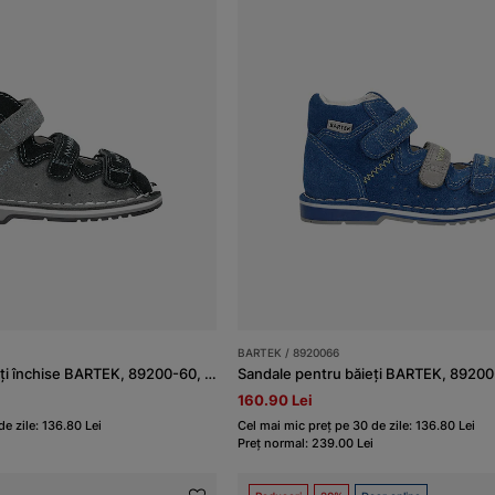
BARTEK / 8920066
Sandale pentru băieți închise BARTEK, 89200-60, gri-bleumarin
160.90 Lei
e zile: 136.80 Lei
Cel mai mic preț pe 30 de zile: 136.80 Lei
Preț normal: 239.00 Lei