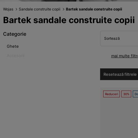
Wojas
Sandale construite copii
Bartek sandale construite copii
Bartek sandale construite copii
Categorie
Sortează
Ghete
Accesorii
mai multe filtr
Resetează filtrele
Reduceri
30%
Do