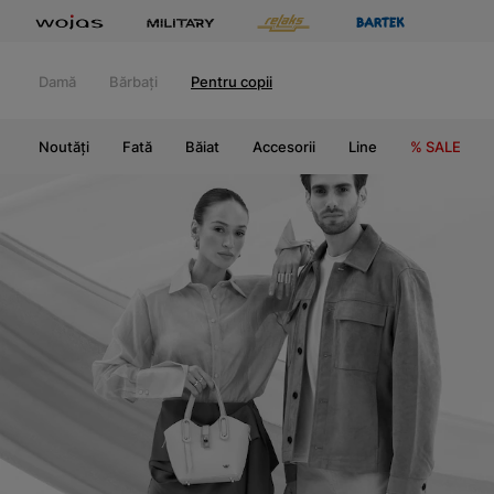
Damă
Bărbați
Pentru copii
Noutăți
Fată
Băiat
Accesorii
Line
% SALE