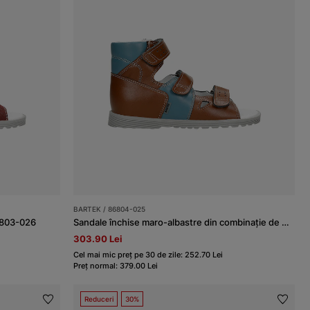
BARTEK / 86804-025
6803-026
Sandale închise maro-albastre din combinație de piele BARTEK 86804-025
303.90 Lei
Cel mai mic preț pe 30 de zile: 252.70 Lei
Preț normal: 379.00 Lei
Reduceri
30%