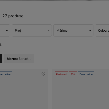
27 produse
Preț
Mărime
Culoar
e
Marca:
Bartek
ar online
Reduceri
33%
Doar online