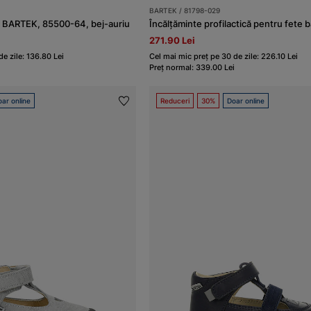
BARTEK / 81798-029
e BARTEK, 85500-64, bej-auriu
271.90 Lei
e zile: 136.80 Lei
Cel mai mic preț pe 30 de zile: 226.10 Lei
Preț normal: 339.00 Lei
ar online
Reduceri
30%
Doar online