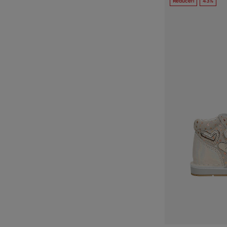
Reduceri
43%