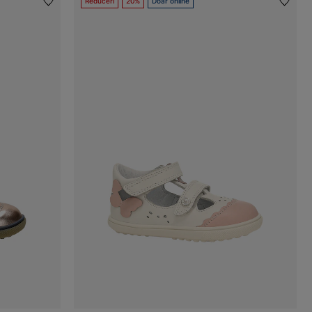
Reduceri
20%
Doar online