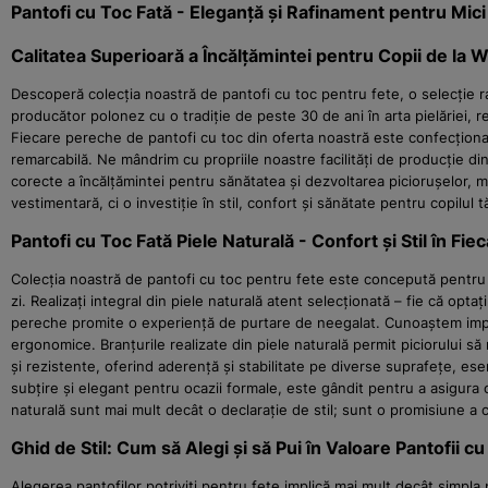
Pantofi cu Toc Fată - Eleganță și Rafinament pentru Mi
Calitatea Superioară a Încălțămintei pentru Copii de la
Descoperă colecția noastră de pantofi cu toc pentru fete, o selecție 
producător polonez cu o tradiție de peste 30 de ani în arta pielăriei, r
Fiecare pereche de pantofi cu toc din oferta noastră este confecționată
remarcabilă. Ne mândrim cu propriile noastre facilități de producție di
corecte a încălțămintei pentru sănătatea și dezvoltarea piciorușelor, 
vestimentară, ci o investiție în stil, confort și sănătate pentru copilu
Pantofi cu Toc Fată Piele Naturală - Confort și Stil în Fie
Colecția noastră de pantofi cu toc pentru fete este concepută pentru a 
zi. Realizați integral din piele naturală atent selecționată – fie că opta
pereche promite o experiență de purtare de neegalat. Cunoaștem import
ergonomice. Branțurile realizate din piele naturală permit piciorului să
și rezistente, oferind aderență și stabilitate pe diverse suprafețe, esenț
subțire și elegant pentru ocazii formale, este gândit pentru a asigura o
naturală sunt mai mult decât o declarație de stil; sunt o promisiune a ca
Ghid de Stil: Cum să Alegi și să Pui în Valoare Pantofii c
Alegerea pantofilor potriviți pentru fete implică mai mult decât simpla 