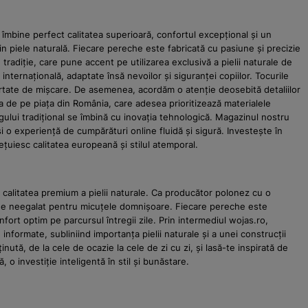
îmbine perfect calitatea superioară, confortul excepțional și un
n piele naturală. Fiecare pereche este fabricată cu pasiune și precizie
adiție, care pune accent pe utilizarea exclusivă a pielii naturale de
internațională, adaptate însă nevoilor și siguranței copiilor. Tocurile
ibertate de mișcare. De asemenea, acordăm o atenție deosebită detaliilor
ța de pe piața din România, care adesea prioritizează materialele
ului tradițional se îmbină cu inovația tehnologică. Magazinul nostru
și o experiență de cumpărături online fluidă și sigură. Investește în
ețuiesc calitatea europeană și stilul atemporal.
i calitatea premium a pielii naturale. Ca producător polonez cu o
re de neegalat pentru micuțele domnișoare. Fiecare pereche este
fort optim pe parcursul întregii zile. Prin intermediul wojas.ro,
nformate, subliniind importanța pielii naturale și a unei construcții
tă, de la cele de ocazie la cele de zi cu zi, și lasă-te inspirată de
o investiție inteligentă în stil și bunăstare.