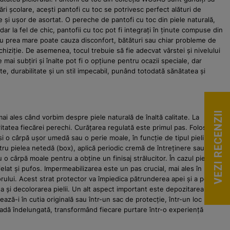
 școlare, acești pantofi cu toc se potrivesc perfect alături de
e și ușor de asortat. O pereche de pantofi cu toc din piele naturală,
r la fel de chic, pantofii cu toc pot fi integrați în ținute compuse din
sau prea mare poate cauza disconfort, bătături sau chiar probleme de
hiziție. De asemenea, tocul trebuie să fie adecvat vârstei și nivelului
mai subțiri și înalte pot fi o opțiune pentru ocazii speciale, dar
, durabilitate și un stil impecabil, punând totodată sănătatea și
VEZI RECENZII
mai ales când vorbim despre piele naturală de înaltă calitate. La
tatea fiecărei perechi. Curățarea regulată este primul pas. Folosește
i o cârpă ușor umedă sau o perie moale, în funcție de tipul pielii
ntru pielea netedă (box), aplică periodic cremă de întreținere sau ceară
 o cârpă moale pentru a obține un finisaj strălucitor. În cazul pielii
elat și pufos. Impermeabilizarea este un pas crucial, mai ales în
ului. Acest strat protector va împiedica pătrunderea apei și a petelor.
 și decolorarea pielii. Un alt aspect important este depozitarea.
ă-i în cutia originală sau într-un sac de protecție, într-un loc uscat
oadă îndelungată, transformând fiecare purtare într-o experiență