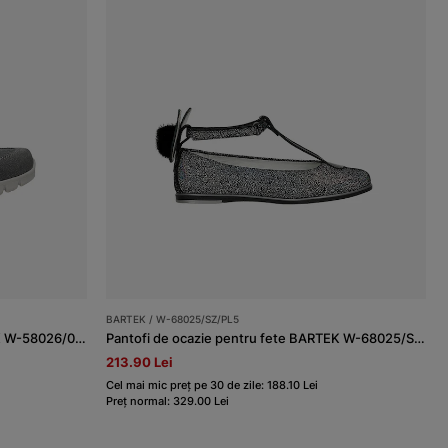
BARTEK / W-68025/SZ/PL5
Pantofi de ocazie pentru fete BARTEK W-58026/07K, gri
Pantofi de ocazie pentru fete BARTEK W-68025/SZ/PL5, multi
213.90 Lei
Cel mai mic preț pe 30 de zile: 188.10 Lei
Preț normal: 329.00 Lei