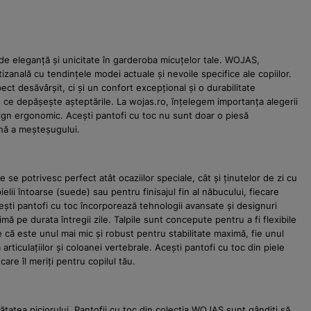
de eleganță și unicitate în garderoba micuțelor tale. WOJAS,
izanală cu tendințele modei actuale și nevoile specifice ale copiilor.
ct desăvârșit, ci și un confort excepțional și o durabilitate
s ce depășește așteptările. La wojas.ro, înțelegem importanța alegerii
sign ergonomic. Acești pantofi cu toc nu sunt doar o piesă
ană a meșteșugului.
e potrivesc perfect atât ocaziilor speciale, cât și ținutelor de zi cu
ielii întoarse (suede) sau pentru finisajul fin al năbucului, fiecare
ști pantofi cu toc încorporează tehnologii avansate și designuri
ă pe durata întregii zile. Talpile sunt concepute pentru a fi flexibile
fie că este unul mai mic și robust pentru stabilitate maximă, fie unul
rticulațiilor și coloanei vertebrale. Acești pantofi cu toc din piele
are îl meriți pentru copilul tău.
ătatea piciorului. Pantofii cu toc din colecția WOJAS sunt gândiți să