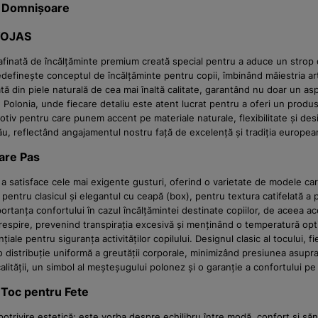
ci Domnișoare
 WOJAS
rafinată de încălțăminte premium creată special pentru a aduce un strop 
edefinește conceptul de încălțăminte pentru copii, îmbinând măiestria art
 din piele naturală de cea mai înaltă calitate, garantând nu doar un aspe
n Polonia, unde fiecare detaliu este atent lucrat pentru a oferi un produ
motiv pentru care punem accent pe materiale naturale, flexibilitate și de
l tău, reflectând angajamentul nostru față de excelență și tradiția europe
care Pas
satisface cele mai exigente gusturi, oferind o varietate de modele care s
ți pentru clasicul și elegantul cu ceapă (box), pentru textura catifelată a p
anța confortului în cazul încălțămintei destinate copiilor, de aceea ace
 respire, prevenind transpirația excesivă și menținând o temperatură optim
iale pentru siguranța activităților copilului. Designul clasic al tocului, 
 distribuție uniformă a greutății corporale, minimizând presiunea asupra a
lității, un simbol al meșteșugului polonez și o garanție a confortului pe c
u Toc pentru Fete
potrivire estetică; este vorba despre echilibru între modă, confort și săn