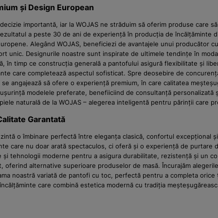
emium și Design European
o decizie importantă, iar la WOJAS ne străduim să oferim produse care să 
ezultatul a peste 30 de ani de experiență în producția de încălțăminte di
 europene. Alegând WOJAS, beneficiezi de avantajele unui producător cu tr
ort unic. Designurile noastre sunt inspirate de ultimele tendințe în moda 
ă, în timp ce construcția generală a pantofului asigură flexibilitate și l
elegante care completează aspectul sofisticat. Spre deosebire de concuren
AS se angajează să ofere o experiență premium, în care calitatea meșteșug
cu ușurință modelele preferate, benefiiciind de consultanță personalizată 
 piele naturală de la WOJAS – alegerea inteligentă pentru părinții care pr
alitate Garantată
intă o îmbinare perfectă între eleganța clasică, confortul excepțional ș
minte care nu doar arată spectaculos, ci oferă și o experiență de purta
e și tehnologii moderne pentru a asigura durabilitate, rezistență și un con
 oferind alternative superioare produselor de masă. Încurajăm alegerile i
noastră variată de pantofi cu toc, perfectă pentru a completa orice ținu
 încălțăminte care combină estetica modernă cu tradiția meșteșugărească, 