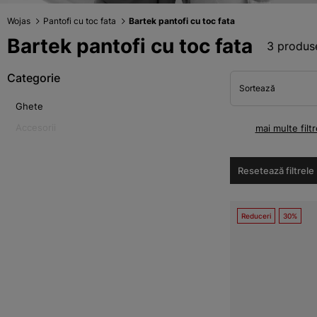
Wojas
Pantofi cu toc fata
Bartek pantofi cu toc fata
Bartek pantofi cu toc fata
3 produs
Categorie
Sortează
Ghete
Accesorii
mai multe filtr
Resetează filtrele
Reduceri
30%