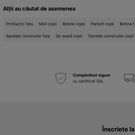
Alții au căutat de asemenea
Profilactic fata
Mini copii
Botine copii
Pantofi copii
Botine f
Sandale construite fata
De seară copii
Sandale construite copii
Cumpărături sigure
cu certificat SSL
Înscriete l