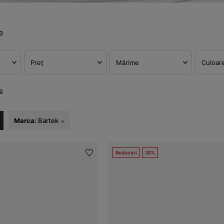
e
Preț
Mărime
Culoar
e
Marca:
Bartek
Reduceri
30%