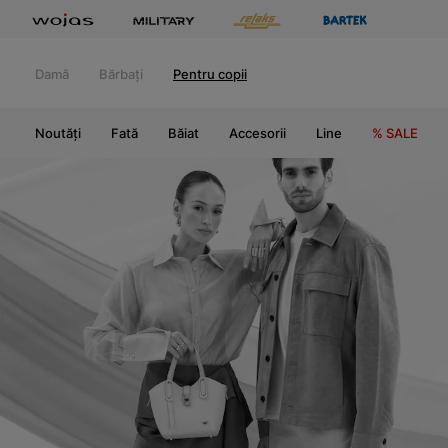
Damă
Bărbați
Pentru copii
Noutăți
Fată
Băiat
Accesorii
Line
% SALE