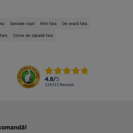
ata
Sandale copii
Mini fata
De seară fata
fata
Cizme de zăpadă fata
4.8
/
5
124313
Recenzii
a comandă!