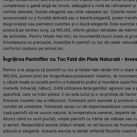
completeze o gamă largă de ținute, adăugând o notă de rafinament și e
rochițe delicate, fustițe elegante sau chiar salopete șic. Culorile neu
accesorizată cu o fundiță delicată sau o baretă elegantă, poate transfo
blugi evazați sau pantaloni culottes și o bluză elegantă. Este esenția
postură pe termen lung. La WOJAS, oferim ghiduri detaliate de mărimi și
de activitate. Pentru fetele mai mici, se recomandă tocuri joase și groas
întotdeauna cu precauție. Investiția în pantofi cu toc din piele natur
confortul copilului pe primul loc.
Îngrijirea Pantofilor cu Toc Fată din Piele Naturală - Inv
Pentru a te asigura că pantofii cu toc ai fetiței tale rămân într-o stare
WOJAS, punem preț pe longevitatea produselor noastre, iar recomandări
o cârpă moale și uscată pentru a îndepărta praful și murdăria superfici
(netedă, întoarsă, năbuc). Evită utilizarea detergenților agresivi sau 
specifică, care va hrăni pielea, îi va reda luciul și o va proteja de fact
întoarse (suede) sau a năbucului, folosește perii speciale și produse d
condiții de umiditate. Folosește spray-uri de impermeabilizare concepu
Lasă pantofii să se usuce natural, la temperatura camerei, departe de 
Atunci când nu sunt purtați, umple pantofii cu hârtie de mătase sau cu
și aerisit. Respectând aceste sfaturi simple, te vei bucura de frumuse
plăcută și elegantă. Această atenție la detalii reflectă filozofia noastr