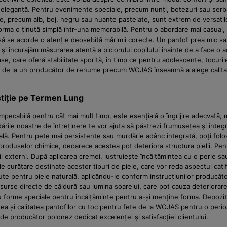
leganță. Pentru evenimente speciale, precum nunți, botezuri sau serbări
tre, precum alb, bej, negru sau nuanțe pastelate, sunt extrem de versatil
rma o ținută simplă într-una memorabilă. Pentru o abordare mai casual, da
l să se acorde o atenție deosebită mărimii corecte. Un pantof prea mic 
 încurajăm măsurarea atentă a piciorului copilului înainte de a face o ac
e, care oferă stabilitate sporită, în timp ce pentru adolescente, tocurile 
ală de la un producător de renume precum WOJAS înseamnă a alege calitate
estiție pe Termen Lung
 impecabilă pentru cât mai mult timp, este esențială o îngrijire adecvată, 
le noastre de întreținere te vor ajuta să păstrezi frumusețea și integri
ală. Pentru pete mai persistente sau murdărie adânc integrată, poți folos
a produselor chimice, deoarece acestea pot deteriora structura pielii. Pe
orii externi. După aplicarea cremei, lustruiește încălțămintea cu o perie sau
e curățare destinate acestor tipuri de piele, care vor reda aspectul catif
te pentru piele naturală, aplicându-le conform instrucțiunilor producător
surse directe de căldură sau lumina soarelui, care pot cauza deteriorarea
 forme speciale pentru încălțăminte pentru a-și menține forma. Depoziteaz
țea și calitatea pantofilor cu toc pentru fete de la WOJAS pentru o peri
ă de producător polonez dedicat excelenței și satisfacției clientului.