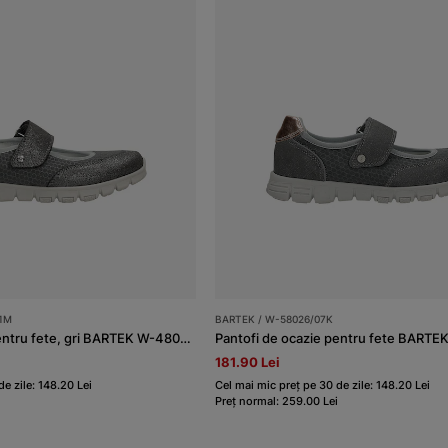
1M
BARTEK / W-58026/07K
Pantofi de ocazie pentru fete, gri BARTEK W-48026/SZ/11M
181.90 Lei
e zile: 148.20 Lei
Cel mai mic preț pe 30 de zile: 148.20 Lei
Preț normal: 259.00 Lei