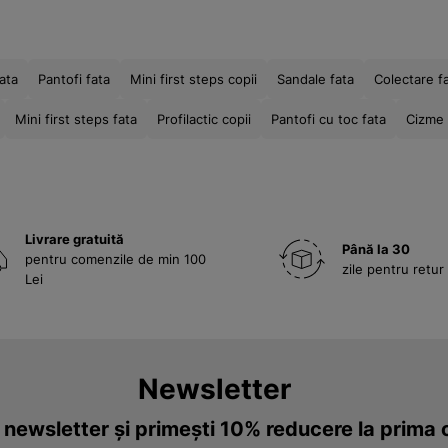
ata
Pantofi fata
Mini first steps copii
Sandale fata
Colectare f
Mini first steps fata
Profilactic copii
Pantofi cu toc fata
Cizme 
Livrare gratuită
Până la 30
pentru comenzile de min 100
zile pentru retur
Lei
Newsletter
a newsletter și primești 10% reducere la prim