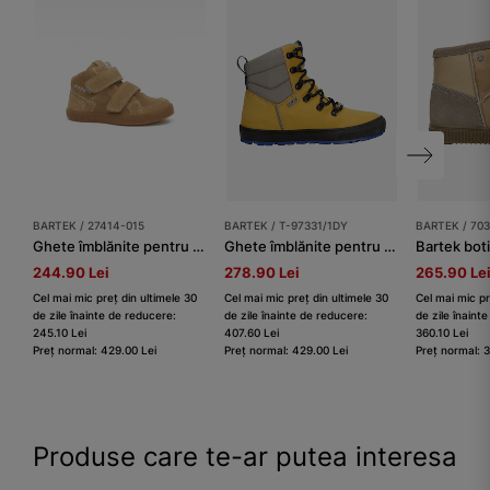
BARTEK / 27414-015
BARTEK / T-97331/1DY
BARTEK / 70
Ghete îmblănite pentru băieți BARTEK 27414-015, bej
Ghete îmblănite pentru fete BARTEK T-97331/1DY, fete
Bartek bot
244.90 Lei
278.90 Lei
265.90 Le
Cel mai mic preț din ultimele 30
Cel mai mic preț din ultimele 30
Cel mai mic pr
de zile înainte de reducere:
de zile înainte de reducere:
de zile înaint
245.10 Lei
407.60 Lei
360.10 Lei
Preț normal: 429.00 Lei
Preț normal: 429.00 Lei
Preț normal: 
Produse care te-ar putea interesa