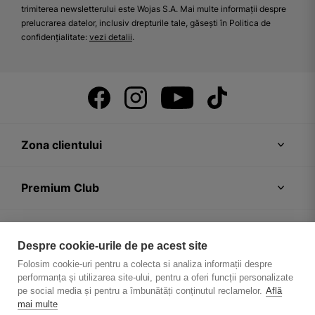
trimiterea newsletterului este Wojas S.A. Mai multe informații despre
prelucrarea datelor, inclusiv drepturile tale, găsești în Politica de
confidențialitate:
vezi detalii
.
Zona clientului
Premium Club
Recomandări
Despre cookie-urile de pe acest site
Folosim cookie-uri pentru a colecta si analiza informații despre
Despre firmă
performanța și utilizarea site-ului, pentru a oferi funcții personalizate
pe social media și pentru a îmbunătăți conținutul reclamelor.
Află
mai multe